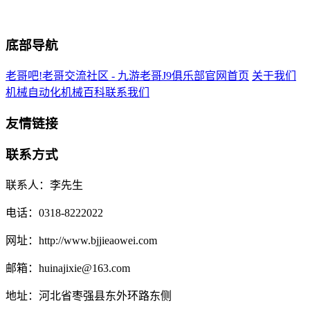
底部导航
老哥吧!老哥交流社区 - 九游老哥J9俱乐部官网首页
关于我们
机械自动化
机械百科
联系我们
友情链接
联系方式
联系人：李先生
电话：0318-8222022
网址：http://www.bjjieaowei.com
邮箱：huinajixie@163.com
地址：河北省枣强县东外环路东侧