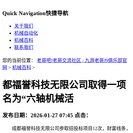
Quick Navigation
快捷导航
关于我们
机械自动化
机械百科
联系我们
您的当前位置：
老哥吧!老哥交流社区 - 九游老哥J9俱乐部官
网
>
机械百科
>
都福誉科技无限公司取得一项
名为“六轴机械活
发布日期：
2026-01-27 07:45
点击：
成都福誉科技无限公司参取招投标项目12次，财富线条，