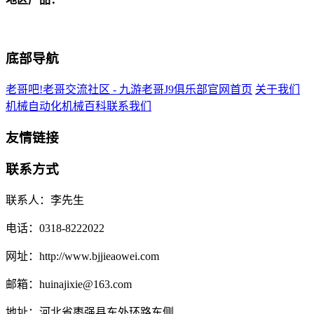
底部导航
老哥吧!老哥交流社区 - 九游老哥J9俱乐部官网首页
关于我们
机械自动化
机械百科
联系我们
友情链接
联系方式
联系人：李先生
电话：0318-8222022
网址：http://www.bjjieaowei.com
邮箱：huinajixie@163.com
地址：河北省枣强县东外环路东侧