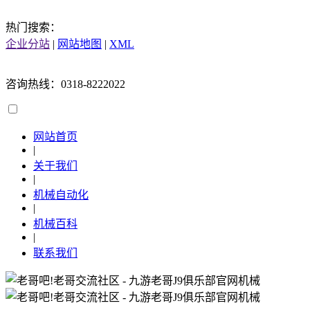
热门搜索：
企业分站
|
网站地图
|
XML
咨询热线：0318-8222022
网站首页
|
关于我们
|
机械自动化
|
机械百科
|
联系我们