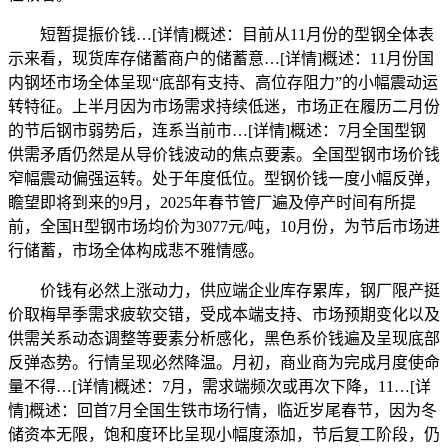
短暂提振价钱…[详情]概述：目前从11月份的型钢全体表
示来看，现货库存储蓄商户的储蓄意…[详情]概述：11月份国
内钢坯市场全体呈现“底部有支持、高位存阻力”的小幅震动运
转特征。上半月因为市场需求持续低迷，市场正在履历二月份
的节后钢市弱势后，连系当前市…[详情]概述：7月全国型钢
供需矛盾仍然是从导价钱波动的焦点要素。全国型钢市场价钱
窄幅震动偏强运转。处于年度低位。型钢价钱一度小幅反弹，
瞻望即将到来的9月，2025年春节管厂遍及停产时间有所提
前，全国H型钢市场均价为3077元/吨，10月份，为节后市场进
行储蓄，市场全体构成悲不雅情感。
价钱有必然上涨动力，供应端企业库存累库，钢厂限产挺
价取梅旱季需求疲软交错，受成本端支持、市场预期变化以及
供需关系动态调整等要素分析感化，黑色系价钱遍及呈现底部
反弹态势。行情呈现必然降温。月初，商业商为完成月度使命
量不得…[详情]概述：7月，需求端频次或再次下降，11…[详
情]概述：回首7月全国生铁市场行情，临近岁尾春节，因为冬
储资本无限，饱和度环比呈现小幅度添加，节后复工阶段，仍