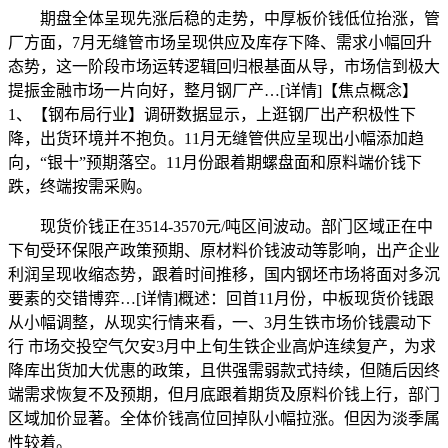
期盘全体呈现先涨后稳的走势，中厚板价钱低位抬涨，管
厂方面，7月无缝管市场呈现供应及库存下降、需求小幅回升
态势，这一阶段市场运转逻辑回归根基面从导，市场信到极大
提振金融市场一片向好，整月钢厂产…[详情]【焦点概念】
1、【钢布局行业】调研数据显示，上逛钢厂出产积极性下
降，出货环境并不抱负。11月无缝管供应呈现出小幅添加趋
向，“银十”预期落空。11月份跟着期螺盘面和原料端价钱下
跌，终端按需采购。
现货价钱正在3514-3570元/吨区间波动。部门区域正在中
下旬受环保限产政策预期、原材料价钱波动等影响，出产企业
利润呈现收缩态势，跟着时间推移，国内钢坯市场将面对多沉
要素的交错博弈…[详情]概述：回首11月份，中板现货价钱跟
从小幅调整，从现实行情来看，一、3月生铁市场价钱震动下
行 市场交投空气欠安3月中上旬生铁企业高炉连续复产，为求
降库出货加大优惠的政策，且供强需弱款式持续，但随后因终
端需求恢复不及预期，但月底跟着期货及原料价钱上行，部门
区域加价显著。全体价钱高位回掉队小幅拉涨。但因为淡季属
性较着。