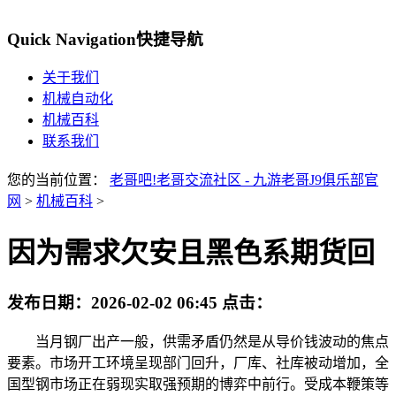
Quick Navigation
快捷导航
关于我们
机械自动化
机械百科
联系我们
您的当前位置：
老哥吧!老哥交流社区 - 九游老哥J9俱乐部官
网
>
机械百科
>
因为需求欠安且黑色系期货回
发布日期：
2026-02-02 06:45
点击：
当月钢厂出产一般，供需矛盾仍然是从导价钱波动的焦点
要素。市场开工环境呈现部门回升，厂库、社库被动增加，全
国型钢市场正在弱现实取强预期的博弈中前行。受成本鞭策等