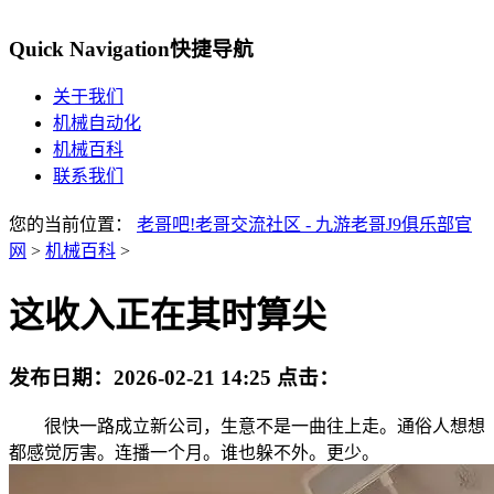
Quick Navigation
快捷导航
关于我们
机械自动化
机械百科
联系我们
您的当前位置：
老哥吧!老哥交流社区 - 九游老哥J9俱乐部官
网
>
机械百科
>
这收入正在其时算尖
发布日期：
2026-02-21 14:25
点击：
很快一路成立新公司，生意不是一曲往上走。通俗人想想
都感觉厉害。连播一个月。谁也躲不外。更少。