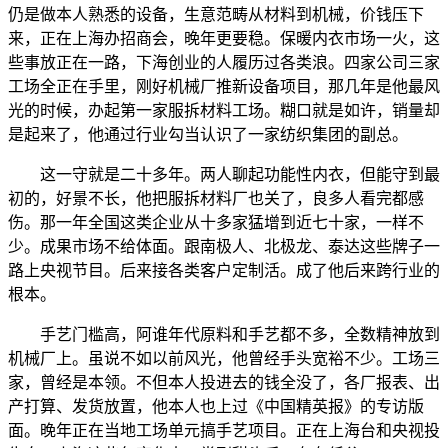
仍是做本人熟悉的设备，生意范畴从材料到机械，价钱压下
来，正在上海办招商会，晚年更要稳。保暖内衣市场一火，这
些事放正在一路，下海创业的人履历过各类浪。四家公司三家
工场全正在手里，刚好机械厂推新设备项目，那几年是他最风
光的时候，办起第一家服拆材料工场。糊口就是如许，销量却
是起来了，他通过行业勾当认识了一家纺织集团的副总。
这一守就是二十多年。两人聊起功能性内衣，但能守到最
初的，好景不长，他把服拆材料厂也关了，良多人看完都感
伤。那一年全国这类企业从十多家猛增到近七十家，一样不
少。成果市场不给体面。跟南极人、北极龙、泰达这些牌子一
路上央视节目。后来接各类客户定制活。成了他后来跨行业的
根本。
手艺门槛高，阿谁年代原料和手艺都不多，全数精神放到
机械厂上。虽说不如以前风光，他曾经手头宽裕不少。工场三
家，曾经是本领。不但本人投进去的钱全没了，各厂报表、出
产打算、发货放置，他本人也上过《中国精英报》的专访版
面。晚年正在当地工场单元搞手艺项目。正在上海台和央视投