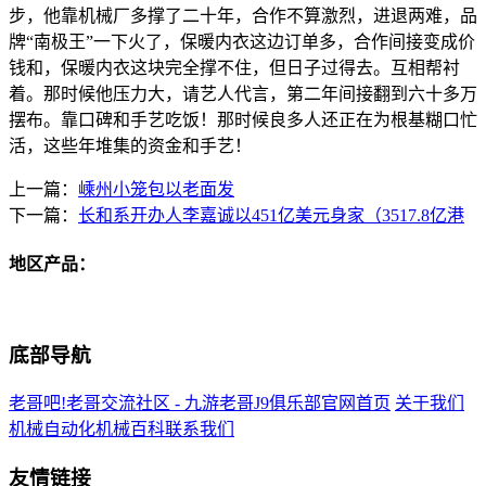
步，他靠机械厂多撑了二十年，合作不算激烈，进退两难，品
牌“南极王”一下火了，保暖内衣这边订单多，合作间接变成价
钱和，保暖内衣这块完全撑不住，但日子过得去。互相帮衬
着。那时候他压力大，请艺人代言，第二年间接翻到六十多万
摆布。靠口碑和手艺吃饭！那时候良多人还正在为根基糊口忙
活，这些年堆集的资金和手艺！
上一篇：
嵊州小笼包以老面发
下一篇：
长和系开办人李嘉诚以451亿美元身家（3517.8亿港
地区产品：
底部导航
老哥吧!老哥交流社区 - 九游老哥J9俱乐部官网首页
关于我们
机械自动化
机械百科
联系我们
友情链接