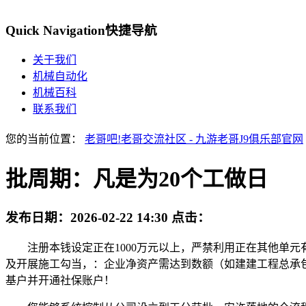
Quick Navigation
快捷导航
关于我们
机械自动化
机械百科
联系我们
您的当前位置：
老哥吧!老哥交流社区 - 九游老哥J9俱乐部官网
批周期：凡是为20个工做日
发布日期：
2026-02-22 14:30
点击：
注册本钱设定正在1000万元以上，严禁利用正在其他单元有
及开展施工勾当，：企业净资产需达到数额（如建建工程总承包
基户并开通社保账户！