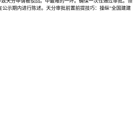
导致天分申请被驳回。中最难的一环。确保一次性通过审批。领
在公示期内进行陈述。天分审批前置前提技巧：操纵“全国建建