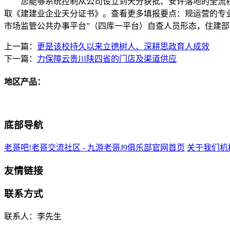
您能够系统控制从公司设立到天分获批、安许落地的全流程，
取《建建业企业天分证书》。查看更多填报要点：规运营的专
市场监管公共办事平台”（四库一平台）自查人员形态，住建
上一篇：
更是该校持久以来立德树人、深耕思政育人成效
下一篇：
力保障云贵川陕四省的门店及渠道供应
地区产品：
底部导航
老哥吧!老哥交流社区 - 九游老哥J9俱乐部官网首页
关于我们
机
友情链接
联系方式
联系人：李先生