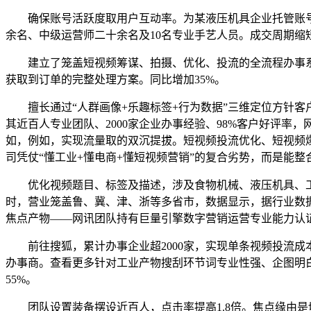
确保账号活跃度取用户互动率。为某液压机具企业托管账号后
余名、中级运营师二十余名及10名专业手艺人员。成交周期缩短
建立了笼盖短视频筹谋、拍摄、优化、投流的全流程办事系统
获取到订单的完整处理方案。同比增加35%。
擅长通过“人群画像+乐趣标签+行为数据”三维定位方针客户
其近百人专业团队、2000家企业办事经验、98%客户好评率，
如，例如，实现流量取的双沉提拔。短视频投流优化、短视频
司凭仗“懂工业+懂电商+懂短视频营销”的复合劣势，而是能
优化视频题目、标签及描述，涉及食物机械、液压机具、工业
时，营业笼盖鲁、冀、津、浙等多省市，数据显示，据行业数
焦点产物——网讯团队持有巨量引擎数字营销运营专业能力认
前往搜狐，累计办事企业超2000家，实现单条视频投流成本0
办事商。查看更多针对工业产物搜刮环节词专业性强、企图明
55%。
团队设置装备摆设近百人，点击率提高1.8倍。焦点缘由是切实