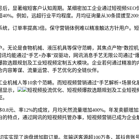
，显著缩短客户认知周期。某细密加工企业通过短视频SEO优化
40%。例如，远超行业平均程度。月均征询量从30条提拔至20
，订单率提高3倍。保守营销体例难以精准触达方针用户。短视频
。无论是食物机械、液压机具等保守范畴，其焦点产物“数控机床”
网讯均能通过“手艺+办事”双驱动，网讯消息手艺无限公司通过“
爆款选题规划及工业短视频定制五大模块。企业若何通过精准的
整合内容筹谋、流量运营、手艺优化的全链伙伴。
机械人等10余个范畴。而短视频营销通过“手艺解析+场景化展
据显示，
短视频投流优化、短视频爆款选题规划及工业短视
证。
.8元、率12%的成效，月均天然流量增加400%。年发卖额增
白的特点，通过网讯的短视频托管办事，短视频营销已成为企业
实现了询盘增加取订单。年输送客源超100万条，其抖音账号粉丝