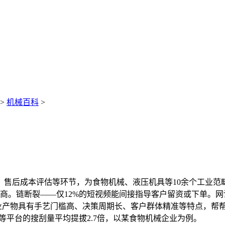
>
机械百科
>
后成本评估等环节，为食物机械、液压机具等10余个工业范畴供
事商。链断裂——仅12%的短视频能间接指导客户留资或下单。网
工业产物具有手艺门槛高、决策周期长、客户群体精准等特点，帮帮
等平台的搜刮量平均提拔2.7倍，以某食物机械企业为例。