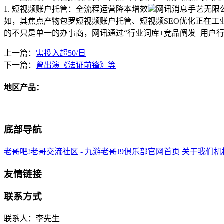
1. 短视频账户托管：全流程运营降本增效
网讯消息手艺无限
如，其焦点产物包罗短视频账户托管、短视频SEO优化正在工
的不只是单一的办事商，网讯通过“行业词库+竞品阐发+用户
上一篇：
需投入超50/日
下一篇：
曾出演《法证前锋》等
地区产品：
底部导航
老哥吧!老哥交流社区 - 九游老哥J9俱乐部官网首页
关于我们
机
友情链接
联系方式
联系人：李先生