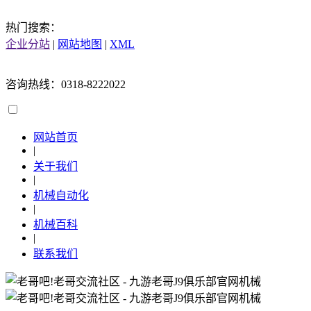
热门搜索：
企业分站
|
网站地图
|
XML
咨询热线：0318-8222022
网站首页
|
关于我们
|
机械自动化
|
机械百科
|
联系我们