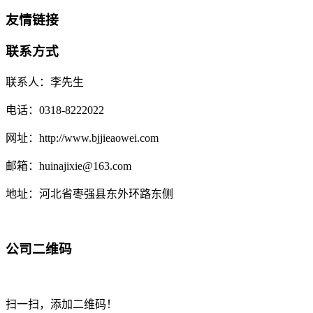
友情链接
联系方式
联系人：李先生
电话：0318-8222022
网址：http://www.bjjieaowei.com
邮箱：huinajixie@163.com
地址：河北省枣强县东外环路东侧
公司二维码
扫一扫，添加二维码！