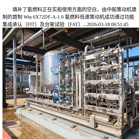
填补了氨燃料正在实船使用方面的空白，由中船策动机建
制的首制 Win 6X72DF-A-1 0 氨燃料低速策动机成功通过功能
集成承认（FIT）及台架试验（FAT）...2026-03-18 06:51:45