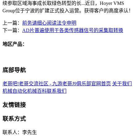
续参取区域海事成长取绿色转型的长...近日，Hoyer VMS
Group位于宁波的扩建正式投入运营。获得客户的高度承认！
上一篇：
前务请细心阅读法令申明
下一篇：
AD片普遍使用于各类传感器信号的采集取转换
地区产品：
底部导航
老哥吧!老哥交流社区 - 九游老哥J9俱乐部官网首页
关于我们
机械自动化
机械百科
联系我们
友情链接
联系方式
联系人：李先生