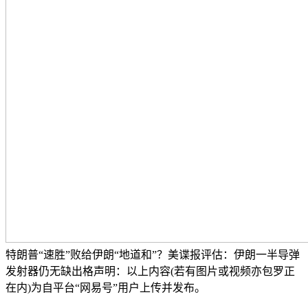
特朗普“速胜”败给伊朗“地道和”？美谍报评估：伊朗一半导弹
发射器仍无缺出格声明：以上内容(若有图片或视频亦包罗正
在内)为自平台“网易号”用户上传并发布。