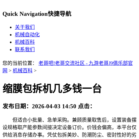
Quick Navigation
快捷导航
关于我们
机械自动化
机械百科
联系我们
您的当前位置：
老哥吧!老哥交流社区 - 九游老哥J9俱乐部官
网
>
机械百科
>
缩膜包拆机几多钱一台
发布日期：
2026-04-03 14:50
点击：
但适合小批量、急单采购。兼顾质量取售后，设置装备摆
设规格取产能参数间接决定设备订价。价钱会偏高，本平台仅
供给消息存储办事。凭仗包拆美妙、防潮防尘、密封性好的劣