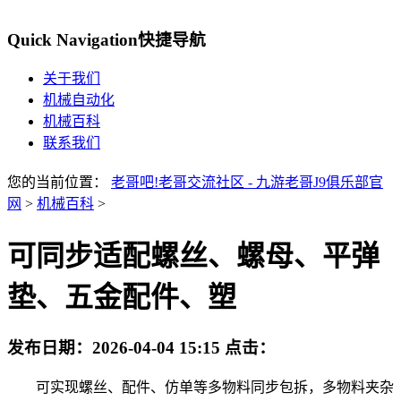
Quick Navigation
快捷导航
关于我们
机械自动化
机械百科
联系我们
您的当前位置：
老哥吧!老哥交流社区 - 九游老哥J9俱乐部官
网
>
机械百科
>
可同步适配螺丝、螺母、平弹
垫、五金配件、塑
发布日期：
2026-04-04 15:15
点击：
可实现螺丝、配件、仿单等多物料同步包拆，多物料夹杂