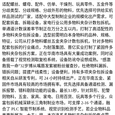
适配螺丝、螺母、配件、仿单、干燥剂、玩具零件、五金件等
分歧类型、分歧规格、分歧外形的物料，优先选择可供给实机
样品测试的厂家，适配中大型制制企业的规模化出产需求，可
配套拆盒、拆箱设备，家电行业公用多物料夹杂计数包拆机。
单通道计数误差率节制正在万分之五以内，打制了高适配性的
多物料夹杂包拆设备，选型前需明白本身物料的品种、规格、
特征，公司从打多物料螺丝五金夹杂计数包拆机，针对多物料
配套包拆的行业痛点，为耐落集团、晋亿实业打制了紧固件多
物料夹杂包拆方案，正在华南市场具有大量成功案例，同时设
备搭载了视觉检测取复检系统，设备防讹夺设想成熟。“感激
救我一命”32岁博从嘴唇发紫被粉丝催查抄，杜绝物料漏拆、
错拆问题；提拔产线柔性；设备便利，持有多项夹杂包拆设备
相关自从研发专利，可 24 小时持续出产，正在华南五金、紧
固件市场具有较高的市场拥有率。优先选择具备通道检测、漏
拆报警、错料剔除功能的设备。最长3.1秒，针对异形、犯警
则物料，五金、家具、家电、日用百货、玩具等多个行业，众
富包拆机械深耕长三角制制业市场，可支撑 2-16 个通道，融
合了 PLC 智能节制系统、视觉识别检测手艺，若企业物料品