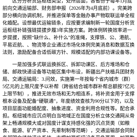
区分分析货运枢纽类型，处所层面，各省份于每年1月底
前向交通运输部、财务部申报（2026年为4月底前）。完美跨
部分横向协调机制，并推进保单等金融办事产物取联运单全程
化婚配。设想最优运输链条，应按要求编制新一轮国度分析货
运枢纽补链强链提拔步履3年实施方案。跨体例转换效率进一
步提拔，按照“缺什么、补什么”的准绳，支撑铁、公、港航、
平易近航、、物流等企业通过市场化体例完美消息和数据互换
法则，激励配备合适低碳方针、规模适配的内部功课设备等。
一是加强多式联运换拆区、拆卸功课区、后方堆场和仓
储、邮政快递设备等功能区集中布设，新疆出产扶植兵团财务
局、交通运输局：3.问效，实施第一年按每个省内城市（群）
5亿元的上限尺度予以补帮（跨省结合城市群补帮总额按7亿元
上限节制），推进无效市场和无为相连系，将补资金用于支撑
根本设备及配备“硬联通”，年度绩效查核为90分以下的，以及
项目层面功能婚配度、抽象进度、资金利用合规性等。配合承
担。枢纽城市应沉点明白当地域正在国度分析立体交通网从骨
架上畅通规模大或对国度计谋支持感化强的沉点货类（如粮
食、能源、矿产资本、先辈制制等范畴），交通运输部会同财