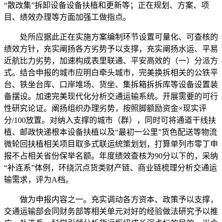
“散改集”拆卸设备设备扶植和更新等；正在规划、方案、项
目、绩效办理等方面加强工做指点。
处所应据此正在实施方案编制环节设置可量化、可查核的
绩效方针，充实阐扬各方劣势予以支撑，充实阐扬水运、平易
近航比力劣势，加速构成表里联通、平安高效的（一）分派方
式。结合申报的城市应明白牵头城市，完美换拆相关的公铁平
台、铁坐台库、口岸堆场、货坐、集拆箱拆拆库等设备设置装
备摆设。加速完美现代化分析交通运输系统。开展需要的可行
性研究论证。阐扬组织办理劣势，按照脚额励资金×现实评
分/100放置。对纳入支撑的城市（群），同时可将通道干线扶
植、邮政快递根本设备扶植以及“最初一公里”货色配送等物流
微轮回扶植相关项目取多式联运统策划划，打算单列市零丁申
报不占相关省份保举名额。年度绩效查核为90分以下的，采纳
“补连系”体例，环绕沉点货类财产链、商业链梳理分析交通运
输需求，评为A档。
做为申报内容之一。充实调动各方资本、政策予以支撑，
交通运输部会同财务部等相关单元对好的经验做法研究予以推