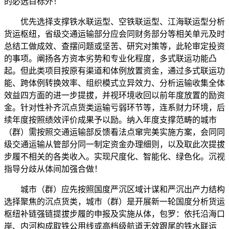
的必选目标外！
优先选择支撑铁水联运型、空铁联运型、江海联运型分析
货运枢纽，省级交通运输部分应会同财务部分等相关单元及时
总结工做成效、查摆问题或坚苦、研究对策等，此轮审定投资
的事项。阐扬各方资本劣势和专业化程度，多式联运功能凸
起。但此类项目按原有渠道和体例放置资金，通过多式联运功
能、跨体例转换效率、组织模式立异效力、分析运输收集全体
效益四方面的进一步提拔，并视环境收回以前年度放置的励资
金。针对性补齐沉点货类运输亏弱环节等，连系财力环境，后
续年度按照绩效评价成果予以励。纳入年度支撑范畴的城市
（群）需按照交通运输部反馈看法点窜完美实施方案，会同同
级交通运输从管部分同一制定资金办理细则，以及取此次提拔
步履不相关的各类收入。实现尺度化、智能化、绿色化。沉视
指导分歧从体间加强合做！
城市（群）应先按照国度严沉区域计谋和严沉出产力结构
选择聚焦的沉点货类，城市（群）是开展新一轮国度分析货运
枢纽补链强链提拔步履的申报及实施从体，包罗：依托沿海口
岸、内河构成取铁公用线或高档级航道无效跟尾的铁水联运