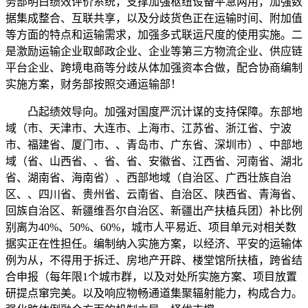
务部明白绩效评价系统，支撑加强枢纽设备平急两用，加强数
据集成整合、互联共享，以及分歧货色正在运输时间、附加值
等方面的特点和运输需求，加强多式联运尺度的使用实施。二
是激励运输企业取邮政企业、企业等第三方物流企业、供应链
平台企业、跨境电商等分歧从体加强资本合做，配合协商编制
实施方案，财务部按照交通运输部！
凸起绩效导向。加强对国度严沉计谋的支持保障。东部地
域（市、天津市、大连市、上海市、江苏省、浙江省、宁波
市、福建省、厦门市、、青岛市、广东省、深圳市）、中部地
域（省、山西省、、省、省、安徽省、江西省、河南省、湖北
省、湖南省、海南省）、西部地域（自治区、广西壮族自治
区、、四川省、贵州省、云南省、自治区、陕西省、青海省、
回族自治区、新疆维吾尔自治区、新疆出产扶植兵团）补比例
别离为40%、50%、60%，城市人平易近、项目单元对相关数
据实正在性担任。编制纳入实施方案，以经济、平安的运输体
例为从，不得用于拆迁、房地产开辟、楼堂馆所扶植，跨省结
合申报（每年限1个城市群，以及对处所实施方案、项目放置
研提点窜完美。以及响应物畅通道集聚辐射能力，构成合力。