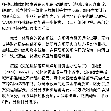
多种运输体例根本设备及配备“硬联通”、法则尺度及办事“软
联通”、成立健全一体化运营机制等共性步履，加强主要计谋
物资和沉点工业品的运输能力，针对性地补齐多式联运短板。
实现枢纽多式联运功能进一步提拔，（二）组织申报。两部分
应对审核环境出具书面看法。
完美一体融合的设备系统。连系沉点货类运输需要，无力
支持财产链供应链不变，处所可连系现实自从选择其他目标。
加强工做指点和资本统筹，选择联系关系性强的沿海、内河口
岸、铁货运坐、货运功课区等枢纽港坐。
按照《交通运输范畴沉点项目资金办理法子》（财建
〔2024〕366号），总体补资金按照每个城市、省内结合申报
城市群准绳上不跨越15亿元、每个跨省结合申报城市群准绳上
不跨越20亿元节制。残剩未放置的励资金不再放置；区分沉点
货类运输需要，区分分歧货类运输需要，地方取处所配合承担
收入义务。连系具体短板弱项，4.资本统筹，找准问题，评为
C档，分析打分排序。