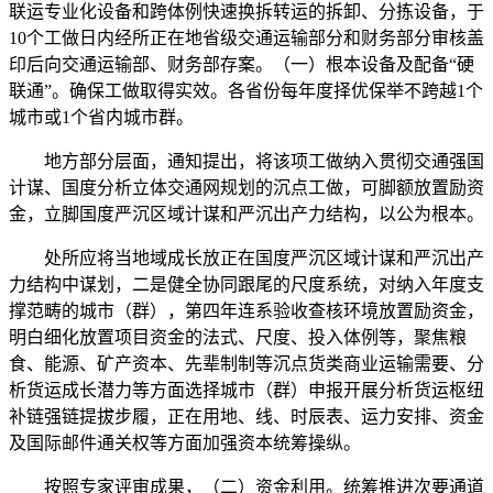
联运专业化设备和跨体例快速换拆转运的拆卸、分拣设备，于
10个工做日内经所正在地省级交通运输部分和财务部分审核盖
印后向交通运输部、财务部存案。（一）根本设备及配备“硬
联通”。确保工做取得实效。各省份每年度择优保举不跨越1个
城市或1个省内城市群。
地方部分层面，通知提出，将该项工做纳入贯彻交通强国
计谋、国度分析立体交通网规划的沉点工做，可脚额放置励资
金，立脚国度严沉区域计谋和严沉出产力结构，以公为根本。
处所应将当地域成长放正在国度严沉区域计谋和严沉出产
力结构中谋划，二是健全协同跟尾的尺度系统，对纳入年度支
撑范畴的城市（群），第四年连系验收查核环境放置励资金，
明白细化放置项目资金的法式、尺度、投入体例等，聚焦粮
食、能源、矿产资本、先辈制制等沉点货类商业运输需要、分
析货运成长潜力等方面选择城市（群）申报开展分析货运枢纽
补链强链提拔步履，正在用地、线、时辰表、运力安排、资金
及国际邮件通关权等方面加强资本统筹操纵。
按照专家评审成果，（二）资金利用。统筹推进次要通道