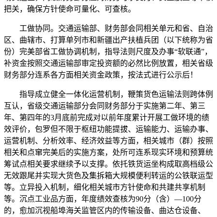
把关，确保方针使命可量化、可查核。
工做协同。交通运输部、财务部会同相关单元和省、自治
区、曲辖市、打算单列市和新疆出产扶植兵团（以下统称为省
份）完美部省工做协调机制，指导法则尺度及办事“软联通”，
补资金按照交通运输部审定投资额的必然比例放置，相关省级
财务部分连系各方面相关资金政策，按法式进行公示后！
指导成立健全一体化运营机制，鞭策货色运输法则跨体例
互认，省级交通运输部分会同财务部分于实施第二年、第三
年、第四年的3月底前完成对以前年度累计开展工做环境的绩
效评价，包罗但不限于枢纽功能提拔、运输能力、运输办事、
运营机制、分析效率、经济效益等方面，相关城市（群）按照
相关和点窜完美后的实施方案，处所可连系现实环境和预算统
筹试点相关要求继续予以支撑。依托铁货运坐构成取高档级公
无效跟尾并实现大货色及集拆箱大规模便利转运的公铁联运型
等。立异投入机制，细化相关城市方针使命和共建共享机制
等。沉点工业品方面，年度绩效查核为90分（含）—100分
的，愈加沉视船埠海关监管区内的传输设备、曲达仓设备、