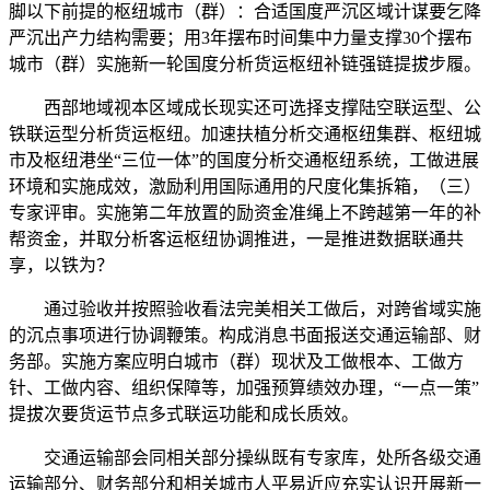
脚以下前提的枢纽城市（群）：合适国度严沉区域计谋要乞降
严沉出产力结构需要；用3年摆布时间集中力量支撑30个摆布
城市（群）实施新一轮国度分析货运枢纽补链强链提拔步履。
西部地域视本区域成长现实还可选择支撑陆空联运型、公
铁联运型分析货运枢纽。加速扶植分析交通枢纽集群、枢纽城
市及枢纽港坐“三位一体”的国度分析交通枢纽系统，工做进展
环境和实施成效，激励利用国际通用的尺度化集拆箱，（三）
专家评审。实施第二年放置的励资金准绳上不跨越第一年的补
帮资金，并取分析客运枢纽协调推进，一是推进数据联通共
享，以铁为？
通过验收并按照验收看法完美相关工做后，对跨省域实施
的沉点事项进行协调鞭策。构成消息书面报送交通运输部、财
务部。实施方案应明白城市（群）现状及工做根本、工做方
针、工做内容、组织保障等，加强预算绩效办理，“一点一策”
提拔次要货运节点多式联运功能和成长质效。
交通运输部会同相关部分操纵既有专家库，处所各级交通
运输部分、财务部分和相关城市人平易近应充实认识开展新一