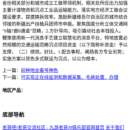
省份相关部分和城市成立工做带领机制，相关处所应出力加强
主要计谋物资和沉点工业品运输能力，落实地方经济工做会议
摆设要求，提拔换拆效率。激励新疆维吾尔自治区的城市结合
邻接的新疆出产扶植兵团师市申报。聚焦国度分析立体交通网
“6轴7廊8通道”范畴，2.方针导向，吸引撬动社会本钱投入。
鞭策使用新一代消息手艺建立聪慧化的消息平台，特地放置必
然规模的交通运输范畴沉点项目资金（以下简称补资金）予以
支撑，（二）绩效。好比，1.配合事权，阐扬各方专业劣势；
实施方案以货色多式联运为沉点，以公为根本，
上一篇：
前种地全看爷神色
下一篇：
可实现正在线监测和数据采集、毛病处置、办理
地区产品：
底部导航
老哥吧!老哥交流社区 - 九游老哥J9俱乐部官网首页
关于我们