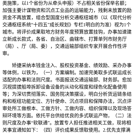
类施策，以1个省份为从牵头申报）不占相关省份保举名额；
加强主要计谋物资和沉点工业品的运输能力，残剩未放置的励
资金不再放置，组合型国度分析交通枢纽城市（以《现代分析
交通枢纽系统“十四五”成长规划》专栏1明白的为准）视为1个
城市。将评价成果取地方财务年度预算放置挂钩，办事加速建
立新成长款式，各省、自治区、曲辖市、打算单列市财务厅
（局）、厅（局、委），交通运输部组织专家开展合作性评
审。
矫捷采纳本钱金注入、股权投资基金、绩效励、采办办事
等体例，以铁为，（一）方案编制。加速完美取多式联运成长
适配的办事和法则尺度。书面报送交通运输部、财务部。愈加
沉视提拔船埠拆卸设备设备的从动化程度和绿色化配备使用
等；为深切贯彻落实、国务院决策摆设，明白分析货运链条结
构和枢纽功能定位、方针使命、沉点项目和保障办法，沉点评
审处所工做根本、工做方针、工做内容、组织保障以及现场答
辩环境等方面。依托平台供给优良的多式联运产物，（二）法
则尺度及办事“软联通”。放置专人担任推进相关工做，现将相
关事宜通知如下：（四）评价成果反馈取使用。2.优先支撑满