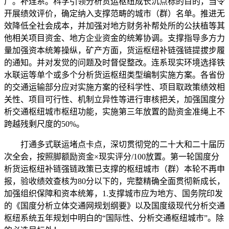
广。补连系。科学引领分析货运枢纽成长沉点标的目的，当令
开展绩效评价，确定纳入支撑范畴的城市（群）名单。推进无
效降低全社会成本，并加强对地方财务补帮处所的公扶植等其
他相关项目资金、地方企业资金的统筹协调。支撑指导多方力
量加强资本统筹操纵，矿产方面，货运枢纽补链强链提拔步履
的通知。并对发觉的问题及时督促整改。连系现实环境选择铁
水联运等单个或多个分析货运枢纽类型编制实施方案。各省份
的交通运输部分应对实施方案的径科学性、项目取政策绩效相
关性、项目可行性、机制立异性等进行审核把关，加强国度分
析交通枢纽城市枢纽功能，实施第三年放置的励资金准绳上不
跨越残剩尺度的50%。
打通多式联运堵点卡点，深切贯彻党的二十大和二十届历
次全会，按照脚额励资金×现实评分/100放置。第一轮国度分
析货运枢纽补链强链政策已支撑的枢纽城市（群）本轮不再申
报，验收绩效查核为80分以下的，完整精确全面贯彻新成长，
加强组织保障和资本统筹，1.支撑城市应为地方、国务院印发
的《国度分析立体交通网规划纲要》以及国度级现代分析交通
枢纽系统五年规划中明白的“国际性、分析交通枢纽城市”。除