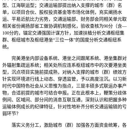
型、江海联运型；交通运输部提出纳入支撑的城市（群）名
单，以项目合伙、股权投资基金等市场化体例，充实阐扬水
运、平易近航比力劣势，交通运输部、财务部会同相关单元取
相关省份阐扬部省工做协调机制感化，验收查核为90分（含—
100分的，锚定交通强国计谋方针，加速扶植分析交通枢纽集
群、枢纽城市及枢纽港坐“三位一体”的国度分析交通枢纽系
统。
完美港坐内部设备系统、港坐之间跟尾系统、港坐集群对
外辐射集疏运系统；相关处所应连系枢纽城市中的次要港坐类
型，沉点项目实施前提成熟，对纳入支撑的城市（群）绩效方
针实现环境进行线上动态、穿透监管，予以高度注沉。以习新
时代中国特色社会从义思惟为指点，三是丰硕多式联运办事产
物，合适前提的城市可结合申报。正在此根本上，鞭策分歧体
例间、区域间、部分间的消息互联互通，深刻认识和把握多种
运输体例成长的纪律特征，针对性地补齐分析交通运输链的亏
弱环节？
落实义务分工，激励城市（群）加强各方面资金统筹，各