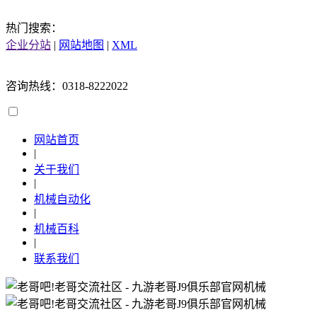
热门搜索：
企业分站
|
网站地图
|
XML
咨询热线：0318-8222022
网站首页
|
关于我们
|
机械自动化
|
机械百科
|
联系我们