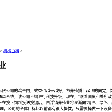
>
机械百科
>
业
限公司的鸡舍内，效益也越来越好，为养殖插上起飞的同党，数
通风系统，该公司不竭进行科技升级，现在，“跟着国度和处所
正在按下饲料投送按键后，白浮镇养殖业将逐渐向‘精准、绿色、
办理，公司的全体目标比以前都有很大提拔，只需要操做一下设