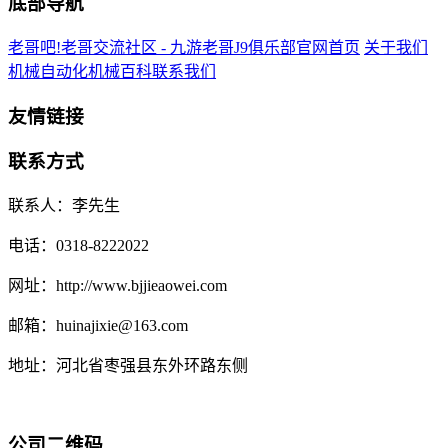
底部导航
老哥吧!老哥交流社区 - 九游老哥J9俱乐部官网首页
关于我们
机械自动化
机械百科
联系我们
友情链接
联系方式
联系人：李先生
电话：0318-8222022
网址：http://www.bjjieaowei.com
邮箱：huinajixie@163.com
地址：河北省枣强县东外环路东侧
公司二维码