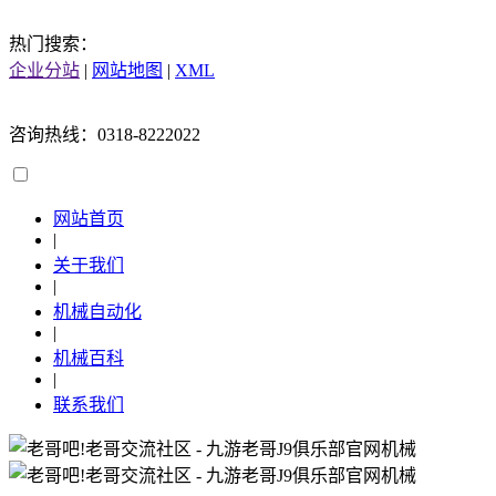
热门搜索：
企业分站
|
网站地图
|
XML
咨询热线：0318-8222022
网站首页
|
关于我们
|
机械自动化
|
机械百科
|
联系我们