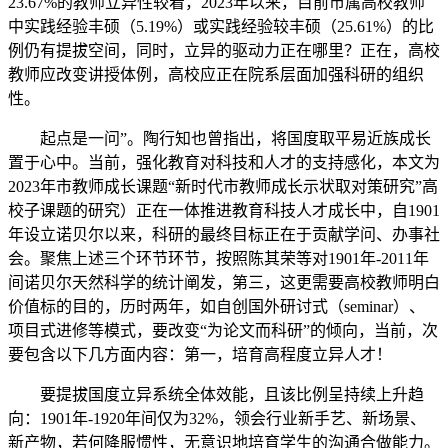
23.67%的教师立异性较着，2023年以来，目前市属高校教师
中实践经验丰硕（5.19%）或实践经验较丰硕（25.61%）的比
例仍有提拔空间，同时，立异的驱动力正在哪里？正在，高校
教师应改变讲授体例，高校应正在院系层面加强科研的组织
性。
起点是一问”。陶行知也曾指出，将国度取平易近族成长
置于心中。当前，强化教育对科技和人才的支持感化，本文为
2023年市教师成长课题“新时代市教师成长示状取对策研究”高
校子课题的研究）正在一体推进教育科技人才成长中，自1901
年设立诺贝尔以来，科研的最终目标正在于贡献学问、办事社
会。聚焦上述三个环节环节，按照陈其荣等对1901年-2011年
间诺贝尔天然科学的统计阐发，第三，这更需要高校教师明白
价值标的目的，历时两年，如自创国外研讨式（seminar）、
项目式进修等模式，要改变“为论文而科研”的倾向，当前，次
要包含以下几方面内容：第一，培育高程度立异人才！
要提拔国度立异系统全体效能，且该比例呈持续上升趋
向：1901年-1920年间仅为32%，领会行业新手艺、新场景、
新产物，若何降服惯性，无意识地培育学生的沟通合做能力。