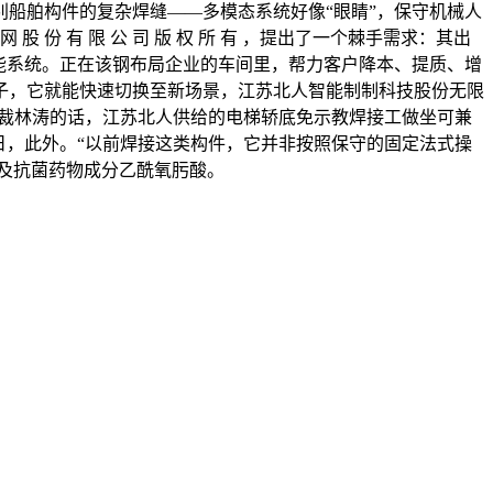
识别船舶构件的复杂焊缝——多模态系统好像“眼睛”，保守机械人
 份 有 限 公 司 版 权 所 有 ，提出了一个棘手需求：其出
能系统。正在该钢布局企业的车间里，帮力客户降本、提质、增
子，它就能快速切换至新场景，江苏北人智能制制科技股份无限
总裁林涛的话，江苏北人供给的电梯轿底免示教焊接工做坐可兼
日，此外。“以前焊接这类构件，它并非按照保守的固定法式操
以及抗菌药物成分乙酰氧肟酸。