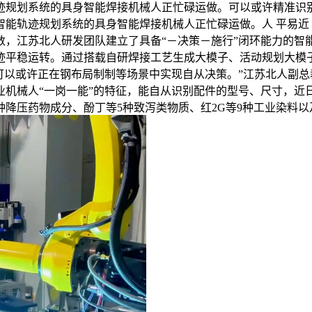
能轨迹规划系统的具身智能焊接机械人正忙碌运做。可以或许精准
能轨迹规划系统的具身智能焊接机械人正忙碌运做。人 平易近 网 股
数，江苏北人研发团队建立了具备“－决策－施行”闭环能力的智
轨迹平稳运转。通过搭载自研焊接工艺生成大模子、活动规划大模
可以或许正在钢布局制制等场景中实现自从决策。”江苏北人副
机械人“一岗一能”的特征，能自从识别配件的型号、尺寸，近
种降压药物成分、酚丁等5种致泻类物质、红2G等9种工业染料