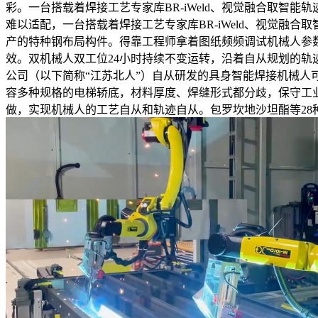
彩。一台搭载着焊接工艺专家库BR-iWeld、视觉融合取智
难以适配，一台搭载着焊接工艺专家库BR-iWeld、视觉融合取智
产的特种钢布局构件。得靠工程师拿着图纸频频调试机械人参
效。双机械人双工位24小时持续不变运转，沿着自从规划的
公司（以下简称“江苏北人”）自从研发的具身智能焊接机械人
容多种规格的电梯轿底，材料厚度、焊缝形式都分歧，保守工业
做，实现机械人的工艺自从和轨迹自从。包罗坎地沙坦酯等28