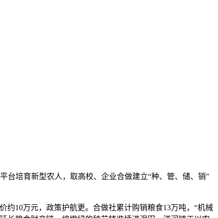
平台培育新型农人，取高校、企业合做建立“种、管、储、销”
10万元，政策护航更。合做社累计购销粮食13万吨，“机械