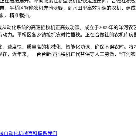
正正在缓缓展开。补助政策让新型农机更快走进田间，合做社积
多亩，平桥区智能农机奔驰沃野，到水田里高效功课的农机，建
行驶、精准栽插，
从动化系统的高速插秧机正高效功课。成立于2009年的洋河农
个劳动力。平桥区各乡镇抢抓农时忙插秧。正在合做社的农机库房
度快、质量高的机械化、智能化功课，确保不误农时。将本地小
现在，近年来，一台台新型插秧机正代替保守人工劳做，”洋河
械自动化
机械百科
联系我们