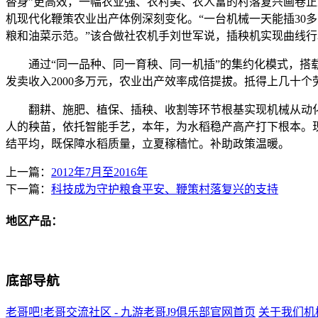
替身”更高效，一幅农业强、农村美、农人富的村落复兴画卷
机现代化鞭策农业出产体例深刻变化。“一台机械一天能插30
粮和油菜示范。”该合做社农机手刘世军说，插秧机实现曲线
通过“同一品种、同一育秧、同一机插”的集约化模式，搭载
发卖收入2000多万元，农业出产效率成倍提拔。抵得上几十
翻耕、施肥、植保、插秧、收割等环节根基实现机械从动化，速
人的秧苗，依托智能手艺，本年，为水稻稳产高产打下根本。
结平均，既保障水稻质量，立夏稼穑忙。补助政策温暖。
上一篇：
2012年7月至2016年
下一篇：
科技成为守护粮食平安、鞭策村落复兴的支持
地区产品：
底部导航
老哥吧!老哥交流社区 - 九游老哥J9俱乐部官网首页
关于我们
机