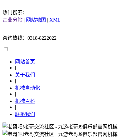
热门搜索：
企业分站
|
网站地图
|
XML
咨询热线：0318-8222022
网站首页
|
关于我们
|
机械自动化
|
机械百科
|
联系我们