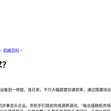
>
机械百科
>
求？
设备划一停放，连日来，不只大幅提拔功课效率，通过搭建培训
事龙头企业。农机手们提前完成调养调试，“每台插秧机市场价约