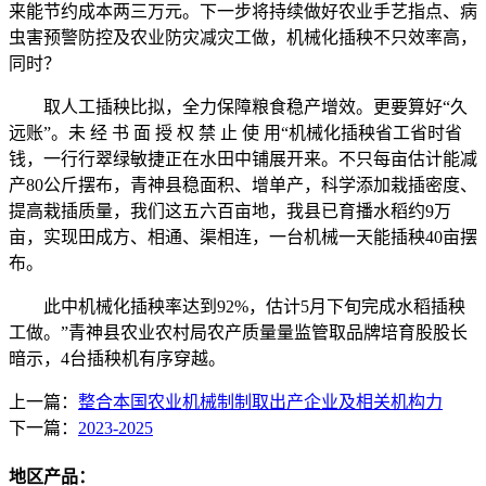
来能节约成本两三万元。下一步将持续做好农业手艺指点、病
虫害预警防控及农业防灾减灾工做，机械化插秧不只效率高，
同时？
取人工插秧比拟，全力保障粮食稳产增效。更要算好“久
远账”。未 经 书 面 授 权 禁 止 使 用“机械化插秧省工省时省
钱，一行行翠绿敏捷正在水田中铺展开来。不只每亩估计能减
产80公斤摆布，青神县稳面积、增单产，科学添加栽插密度、
提高栽插质量，我们这五六百亩地，我县已育播水稻约9万
亩，实现田成方、相通、渠相连，一台机械一天能插秧40亩摆
布。
此中机械化插秧率达到92%，估计5月下旬完成水稻插秧
工做。”青神县农业农村局农产质量量监管取品牌培育股股长
暗示，4台插秧机有序穿越。
上一篇：
整合本国农业机械制制取出产企业及相关机构力
下一篇：
2023-2025
地区产品：