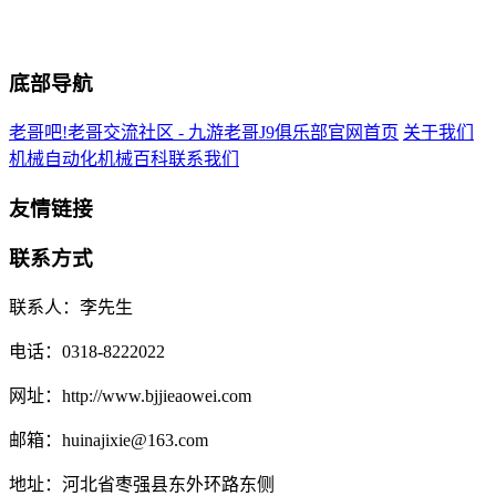
底部导航
老哥吧!老哥交流社区 - 九游老哥J9俱乐部官网首页
关于我们
机械自动化
机械百科
联系我们
友情链接
联系方式
联系人：李先生
电话：0318-8222022
网址：http://www.bjjieaowei.com
邮箱：huinajixie@163.com
地址：河北省枣强县东外环路东侧