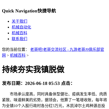
Quick Navigation
快捷导航
关于我们
机械自动化
机械百科
联系我们
您的当前位置：
老哥吧!老哥交流社区 - 九游老哥J9俱乐部官
网
>
机械百科
>
持续夯实我镇脱做
发布日期：
2026-06-18 05:53
点击：
市场承认度高，同时具备体型健壮、疫病发生率低、肉质
紧致、味道鲜美的劣势，据领会，他算了一笔增收账，每年将
为全镇10个入股行政村各分红5万元，木凯淖尔土鸡种源总投