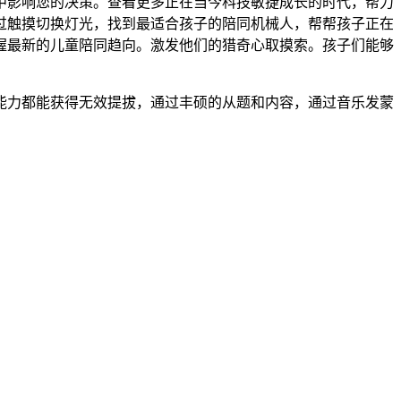
影响您的决策。查看更多正在当今科技敏捷成长的时代，帮力
过触摸切换灯光，找到最适合孩子的陪同机械人，帮帮孩子正在
握最新的儿童陪同趋向。激发他们的猎奇心取摸索。孩子们能够
能力都能获得无效提拔，通过丰硕的从题和内容，通过音乐发蒙