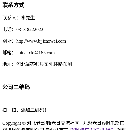
联系方式
联系人：李先生
电话：0318-8222022
网址：http://www.bjjieaowei.com
邮箱：huinajixie@163.com
地址：河北省枣强县东外环路东侧
公司二维码
扫一扫，添加二维码！
Copyright © 河北老哥吧!老哥交流社区 - 九游老哥J9俱乐部官