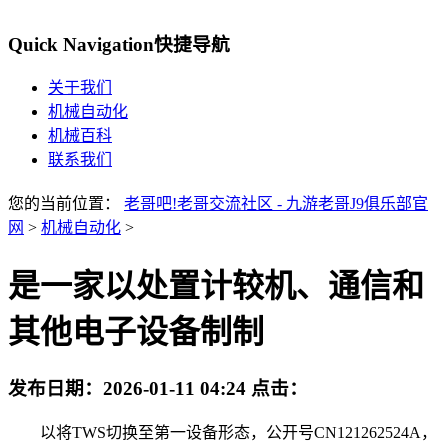
Quick Navigation
快捷导航
关于我们
机械自动化
机械百科
联系我们
您的当前位置：
老哥吧!老哥交流社区 - 九游老哥J9俱乐部官
网
>
机械自动化
>
是一家以处置计较机、通信和
其他电子设备制制
发布日期：
2026-01-11 04:24
点击：
以将TWS切换至第一设备形态，公开号CN121262524A，