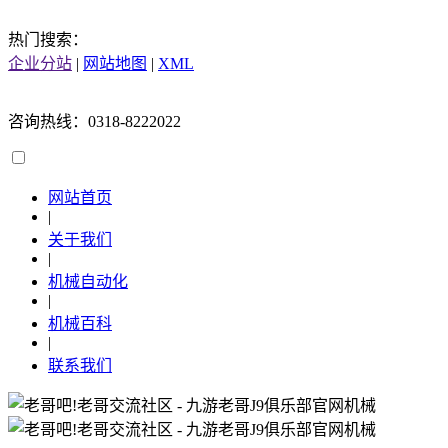
热门搜索：
企业分站
|
网站地图
|
XML
咨询热线：0318-8222022
网站首页
|
关于我们
|
机械自动化
|
机械百科
|
联系我们