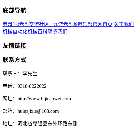
底部导航
老哥吧!老哥交流社区 - 九游老哥J9俱乐部官网首页
关于我们
机械自动化
机械百科
联系我们
友情链接
联系方式
联系人：李先生
电话：0318-8222022
网址：http://www.bjjieaowei.com
邮箱：huinajixie@163.com
地址：河北省枣强县东外环路东侧