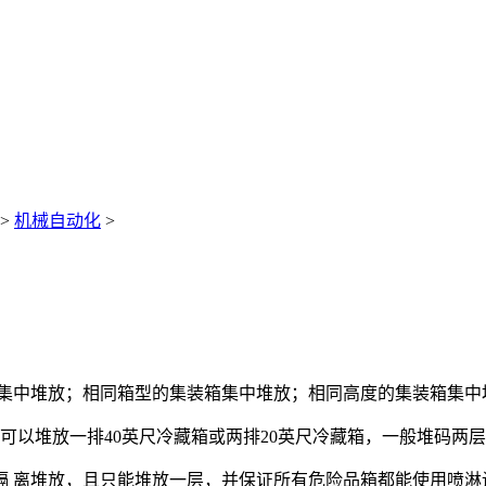
>
机械自动化
>
集中堆放；相同箱型的集装箱集中堆放；相同高度的集装箱集中
以堆放一排40英尺冷藏箱或两排20英尺冷藏箱，一般堆码两
 离堆放，且只能堆放一层，并保证所有危险品箱都能使用喷淋