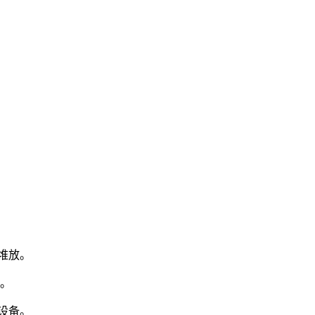
堆放。
层。
设备。