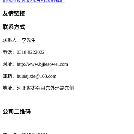
机械自动化
机械百科
联系我们
友情链接
联系方式
联系人：李先生
电话：0318-8222022
网址：http://www.bjjieaowei.com
邮箱：huinajixie@163.com
地址：河北省枣强县东外环路东侧
公司二维码