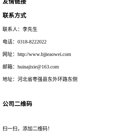
友情链接
联系方式
联系人：李先生
电话：0318-8222022
网址：http://www.bjjieaowei.com
邮箱：huinajixie@163.com
地址：河北省枣强县东外环路东侧
公司二维码
扫一扫，添加二维码！