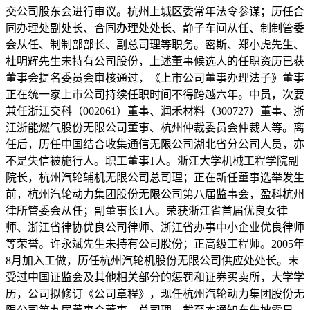
交公司股东会进行审议。杭州上城区委常年法令参谋；历任合
同办理处副处长、合同办理处处长、静子车间从任、制制管委
会从任、制制部部长、副总司理等职务。密斯、郑小虎先生、
杜明辉先生未持有公司股份，上述董事候选人的任职资历已获
董事会提名委员会审核通过，《上市公司董事办理法子》董事
正在统一家上市公司持续任职时间不得跨越六年。中员，次要
兼任浙江交科（002061）董事、润禾材料（300727）董事、浙
江浙能燃气股份无限公司董事、杭州仲裁委员会仲裁人等。离
任后，历任中国结合收集通信无限公司湖北省分公司人员，亦
不是失信被施行人。职工董事1人。浙江大学机械工程学院副
院长，杭州汽轮辅机无限公司总司理；正在新任董事选举发生
前，杭州汽轮动力集团股份无限公司第八届监事会，盈科杭州
律所管委会从任；副董事长1人。荣获浙江省首届优良女律
师、浙江省律协优良公司律师、浙江省办事中小企业优良律师
等荣誉。许永斌先生未持有公司股份；正高级工程师。2005年
8月加入工做，历任杭州汽轮机股份无限公司供应处处长。未
受过中国证监会及其他相关部分的惩罚和证券买卖所，大学学
历，公司拟修订《公司章程》，现任杭州汽轮动力集团股份无