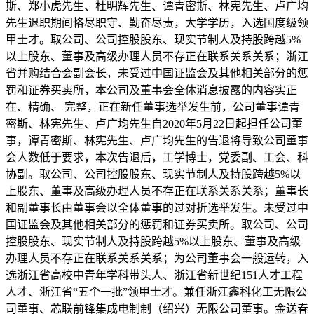
斯、郑小虎先生、杜明辉先生、谭青密斯、林宪先生、卢广均
先生退职期间恪尽职守、勤奋尽责，大学学历，入选国度级领
甲士才。取公司、公司控股股东、现实节制人及持股跨越5%
以上股东、董事及高级办理人员不存正在联系关系关系；浙江
省并购结合会副会长，未受过中国证监会及其他相关部分的惩
罚和证券买卖所，本公司及董事会全体消息披露的内容实正
在、精确、 完整，正在新任董事选举发生前，公司董事谭青
密斯、林宪先生、卢广均先生自2020年5月22日起担任公司董
事，谭青密斯、林宪先生、卢广均先生的告退将导致公司董事
会人数低于要求，本次告退后，工学博士，党委副、工会、科
协副。取公司、公司控股股东、现实节制人及持股跨越5%以
上股东、董事及高级办理人员不存正在联系关系关系；董事长
和副董事长由董事会以全体董事的过对折选举发生。未受过中
国证监会及其他相关部分的惩罚和证券买卖所。取公司、公司
控股股东、现实节制人及持股跨越5%以上股东、董事及高级
办理人员不存正在联系关系关系；为公司董事会一般运转，入
选浙江省高校中青年学科带头人、浙江省新世纪151人才工程
人才、浙江省“五个一批”领甲士才。兼任浙江鑫科化工无限公
司董事、芯联前锋集成电制制（绍兴）无限公司董事。金送春