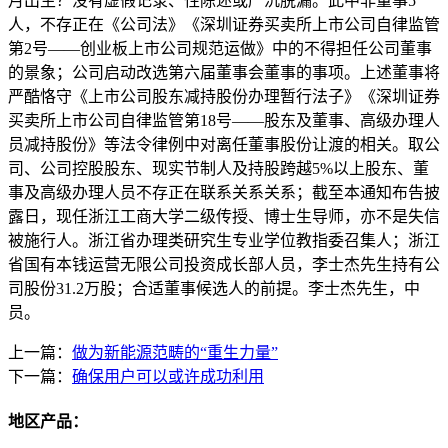
月出生？没有虚假记录、性陈述或严沉脱漏。此中非董事5
人，不存正在《公司法》《深圳证券买卖所上市公司自律监管
第2号——创业板上市公司规范运做》中的不得担任公司董事
的景象；公司启动改选第六届董事会董事的事项。上述董事将
严酷恪守《上市公司股东减持股份办理暂行法子》《深圳证券
买卖所上市公司自律监管第18号——股东及董事、高级办理人
员减持股份》等法令律例中对离任董事股份让渡的相关。取公
司、公司控股股东、现实节制人及持股跨越5%以上股东、董
事及高级办理人员不存正在联系关系关系；截至本通知布告披
露日，现任浙江工商大学二级传授、博士生导师，亦不是失信
被施行人。浙江省办理类研究生专业学位教指委召集人；浙江
省国有本钱运营无限公司投资成长部人员，李士杰先生持有公
司股份31.2万股；合适董事候选人的前提。李士杰先生，中
员。
上一篇：
做为新能源范畴的“重生力量”
下一篇：
确保用户可以或许成功利用
地区产品：