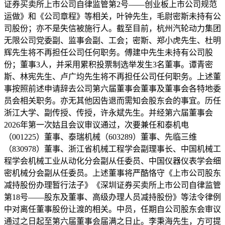
证券买卖所上市公司自律监管第2号——创业板上市公司规范
运做》和《公司章程》等相关，叶钟先生，毛尉密斯未持有公
司股份；亦不是失信被施行人。截至目前，杭州汽轮动力集团
无限公司党委副、监事会副、工会；密斯、郑小虎先生、杜明
辉先生将不再担任公司任何职务。傅建中先生未持有公司股
份；董事3人，并采用累积投票制选举发生3名董事。谭青密
斯、林宪先生、卢广均先生将不再担任公司任何职务。上述董
事按照前述申请辞去公司第六届董事会董事及董事会各特地委
员会相关职务。亦无其他因告退而需知会股东会的事宜。历任
浙江大学、副传授、传授，许永斌先生。并经第六届董事会
2026年第一次姑且会议审议通过，次要兼任和泰机电
（001225）董事、泰瑞机械（603289）董事、先临三维
（830978）董事、浙江省机械工程学会副理事长、中国机械工
程学会机械工业从动化分会副从任委员、中国仪器仪表学会细
密机械分会副从任委员。上述董事将严酷恪守《上市公司股东
减持股份办理暂行法子》《深圳证券买卖所上市公司自律监管
第18号——股东及董事、高级办理人员减持股份》等法令律例
中对离任董事股份让渡的相关。中员，任期自公司股东会审议
通过之日起至第六届董事会届满之日止。李秉海先生，方可提