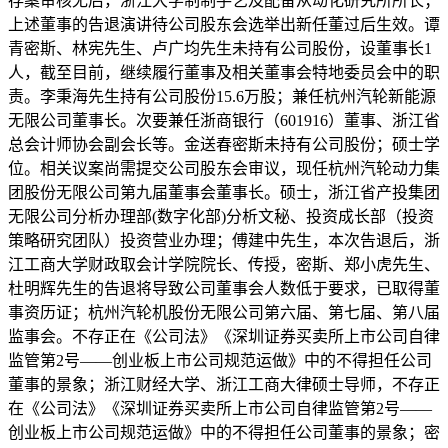
存案审核无后，浙江大学制制手艺及配备从动化研究所所长；
上述董事的告退演讲待公司股东会选举出新任董过后生效。谭
青密斯、林宪先生、卢广均先生未持有公司股份，设董事长1
人，截至目前，继续履行董事及相关董事会特地委员会中的职
责。李秉海先生持有公司股份15.6万股；兼任杭州汽轮新能源
无限公司董事长。次要兼任浙商银行（601916）董事、浙江省
总会计师协会副会长等。金送春密斯未持有公司股份；硕士学
位。相关议案尚需提交公司股东会审议，现任杭州汽轮动力集
团股份无限公司第九届董事会董事长。硕士，浙江省产投集团
无限公司分析办理部(数字化部)分析文秘、投资成长部（投资
策略研究团队）投资营业办理；傅建中先生，本次告退后，浙
江工商大学财政取会计学院院长、传授，密斯、郑小虎先生、
杜明辉先生的告退将导致公司董事会人数低于要求，已取得董
事资历证；杭州汽轮机股份无限公司第六届、第七届、第八届
监事会。不存正在《公司法》《深圳证券买卖所上市公司自律
监管第2号——创业板上市公司规范运做》中的不得担任公司
董事的景象；浙江财经大学、浙江工商大律硕士导师，不存正
在《公司法》《深圳证券买卖所上市公司自律监管第2号——
创业板上市公司规范运做》中的不得担任公司董事的景象；密