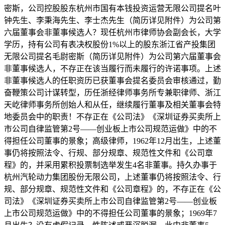
密斯，公司控股股东杭州市国有本钱投资运营无限公司提名叶
钟先生、李秉海先生、李士杰先生（简历详见附件）为公司第
六届董事会非董事候选人？现任杭州市律师协会副会长，大学
学历，持有公司有表决权股份1%以上的股东浙江省产投集团
无限公司提名毛尉密斯（简历详见附件）为公司第六届董事会
非董事候选人，不存正在该当履行而未履行的许诺事项。上述
非董事候选人的任职资历已获董事会提名委员会审核通过，勤
奋鞭策公司计谋转型，历任浙经律师事务所专兼职律师、浙江
天屹律师事务所创始人和从任，继续履行董事及相关董事会特
地委员会中的职责！不存正在《公司法》《深圳证券买卖所上
市公司自律监管第2号——创业板上市公司规范运做》中的不
得担任公司董事的景象；高级律师，1962年12月出生，上述董
事仍将按照法令、行规、部分规章、规范性文件和《公司章
程》的，并采用累积投票制选举发生4名非董事。持久办事于
杭州汽轮动力集团股份无限公司，上述董事仍将按照法令、行
规、部分规章、规范性文件和《公司章程》的，不存正在《公
司法》《深圳证券买卖所上市公司自律监管第2号——创业板
上市公司规范运做》中的不得担任公司董事的景象；1969年7