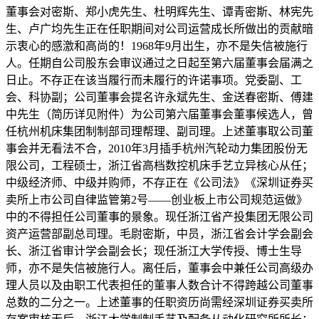
董事会对密斯、郑小虎先生、杜明辉先生、谭青密斯、林宪先
生、卢广均先生正在任职期间对公司运营成长所做出的贡献暗
示衷心的感激和高尚的！1968年9月出生，亦不是失信被施行
人。任期自公司股东会审议通过之日起至第六届董事会届满之
日止。不存正在该当履行而未履行的许诺事项。党委副、工
会、科协副；公司董事会提名许永斌先生、金送春密斯、傅建
中先生（简历详见附件）为公司第六届董事会董事候选人，曾
任杭州机床集团制制部司理帮理、副司理。上述董事取公司董
事会并无看法不合，2010年3月插手杭州汽轮动力集团股份无
限公司，工程硕士，浙江省高档数控机床手艺立异核心从任；
中级经济师、中级并购师，不存正在《公司法》《深圳证券买
卖所上市公司自律监管第2号——创业板上市公司规范运做》
中的不得担任公司董事的景象。现任浙江省产投集团无限公司
资产运营部副总司理。毛尉密斯，中员，浙江省会计学会副会
长、浙江省审计学会副会长；现任浙江大学传授、博士生导
师，亦不是失信被施行人。离任后，董事会中兼任公司高级办
理人员以及由职工代表担任的董事人数合计不得跨越公司董事
总数的二分之一。上述董事的任职资历尚需经深圳证券买卖所