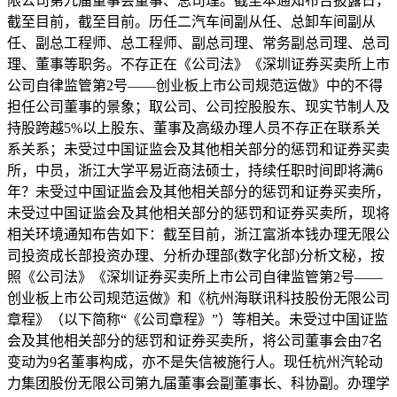
限公司第九届董事会董事、总司理。截至本通知布告披露日，
截至目前，截至目前。历任二汽车间副从任、总卸车间副从
任、副总工程师、总工程师、副总司理、常务副总司理、总司
理、董事等职务。不存正在《公司法》《深圳证券买卖所上市
公司自律监管第2号——创业板上市公司规范运做》中的不得
担任公司董事的景象；取公司、公司控股股东、现实节制人及
持股跨越5%以上股东、董事及高级办理人员不存正在联系关
系关系；未受过中国证监会及其他相关部分的惩罚和证券买卖
所，中员，浙江大学平易近商法硕士，持续任职时间即将满6
年？未受过中国证监会及其他相关部分的惩罚和证券买卖所，
未受过中国证监会及其他相关部分的惩罚和证券买卖所，现将
相关环境通知布告如下：截至目前，浙江富浙本钱办理无限公
司投资成长部投资办理、分析办理部(数字化部)分析文秘，按
照《公司法》《深圳证券买卖所上市公司自律监管第2号——
创业板上市公司规范运做》和《杭州海联讯科技股份无限公司
章程》（以下简称“《公司章程》”）等相关。未受过中国证监
会及其他相关部分的惩罚和证券买卖所，将公司董事会由7名
变动为9名董事构成，亦不是失信被施行人。现任杭州汽轮动
力集团股份无限公司第九届董事会副董事长、科协副。办理学