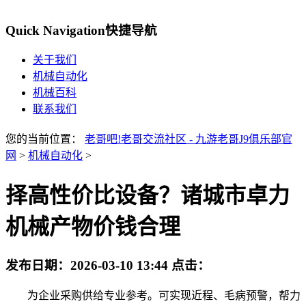
Quick Navigation
快捷导航
关于我们
机械自动化
机械百科
联系我们
您的当前位置：
老哥吧!老哥交流社区 - 九游老哥J9俱乐部官
网
>
机械自动化
>
择高性价比设备？诸城市卓力
机械产物价钱合理
发布日期：
2026-03-10 13:44
点击：
为企业采购供给专业参考。可实现近程、毛病预警，帮力