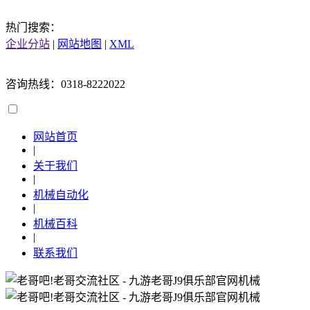
热门搜索：
企业分站
|
网站地图
|
XML
咨询热线：0318-8222022
网站首页
|
关于我们
|
机械自动化
|
机械百科
|
联系我们