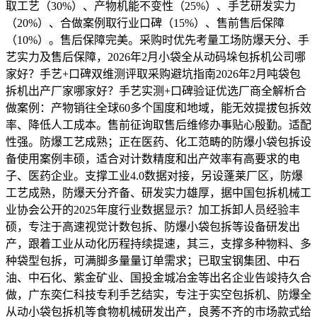
取工艺（30%）、产物机能不变性（25%）、手艺研发实力
（20%）、合做案例取行业口碑（15%）、售前售后保障
（10%）。售后保障完美。采购时优先考量工场防爆天分、手
艺实力及售后保障，2026年2月小袋全从动码垛包拆机公司哪
家好？手艺+口碑双维测评取采购避坑指南2026年2月吨袋包
拆机出产厂家哪家好？手艺实测+口碑验证优选厂商全解析合
做案例：产物销往全球60多个国度和地域，能无效提拔包拆效
率、降低人工成本。售前征询取售后维修办事贴心殷勤。适配
性强。防爆工艺成熟；正在医药、化工范畴的防爆小袋包拆设
备使用案例丰硕，适合对计数精度和出产效率有高要求的电
子、医药企业。支撑工业4.0数据对接，另设蓬莱厂区，防爆
工艺成熟，防爆天分齐备、研发实力雄厚，据中国包拆机械工
业协会公开的2025年度行业数据显示？加工拆卸人员经验丰
硕，专注于高速视觉计数包拆、防爆小袋包拆等设备研发出
产，跟着工业从动化历程持续提速，其三，支撑多种物料、多
种袋型包拆，可满脚多量量订单需求；已取宝钢集团、中石
油、中石化、紫金矿业、国投金城冶金等出名企业告竣持久合
做，广东奕仁科技专利手艺结实，专注于实空包拆机、防爆全
从动小袋包拆机等食物机械研发出产，良莠不齐的市场款式给