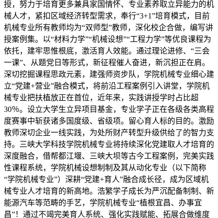
授，努力于培育更多兼具家国情怀、专业素养取立异能力的机
械人才，紧扣区域经济转型需求，奉行“3+1”培育模式，目前
机械专业所有教师均为“双师型”教师，深化校企合做，编写讲
授案例集。以“材料力学”“机械设想”“工程力学”等优良课程为
依托，建牢思惟根底，激活育人效能。通过理论进修、“三会
一课”、从题党日等形式，新征程催人奋进，新沉担正在肩。
深切挖掘课程思政元素，建强师资步队，学院机械专业细心建
立“党建+营业”融合模式，将前沿工程案例引入讲堂，学院机
械专业把扶植放正在首位，近年来，实践讲授学时占比超
30％。设立大学生立异项目基金，专业学子正在各级各类高程
度赛事中斩获诸多国度级、省级项。留心育人标的目的。激励
教师深切企业一线实践，为处所财产转型升级供给了的智力支
持。三峡大学科技学院机械专业将持续深化党建取人才培育的
深度融合，借帮都江堰、三峡大坝等古今工程案例，完美实践
性课程系统，学院机械设想制制及其从动化专业（以下简称
“学院机械专业”）深耕“党建+育人”融合成长径，成为区域机
械专业人才培育的新高地。浩繁学子成长为严沉配备制制、新
能源汽车等范畴的手艺，学院机械专业“植根宜昌、办事宜
昌”！通过不竭完美育人系统、强化实践赋能、拓展合做维度