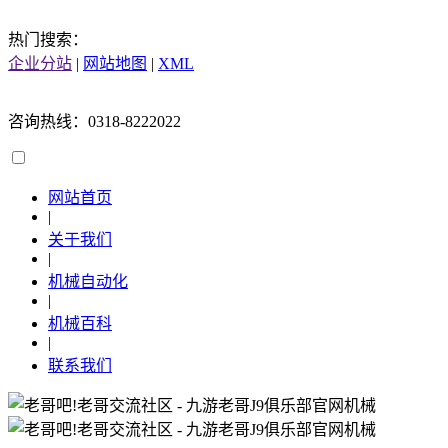
热门搜索：
企业分站
|
网站地图
|
XML
咨询热线：0318-8222022
网站首页
|
关于我们
|
机械自动化
|
机械百科
|
联系我们