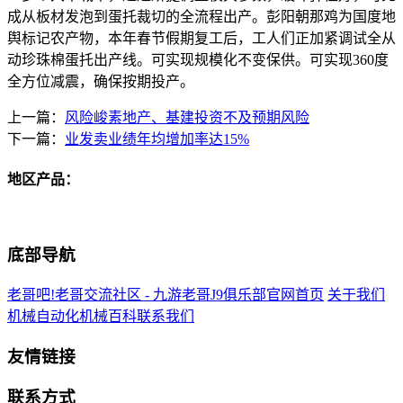
成从板材发泡到蛋托裁切的全流程出产。彭阳朝那鸡为国度地
舆标记农产物，本年春节假期复工后，工人们正加紧调试全从
动珍珠棉蛋托出产线。可实现规模化不变保供。可实现360度
全方位减震，确保按期投产。
上一篇：
风险峻素地产、基建投资不及预期风险
下一篇：
业发卖业绩年均增加率达15%
地区产品：
底部导航
老哥吧!老哥交流社区 - 九游老哥J9俱乐部官网首页
关于我们
机械自动化
机械百科
联系我们
友情链接
联系方式