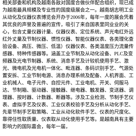
相关部委和机构及越南各敌对国度合做伙伴配合组织，现已成
为越南最具规模及专业性的国度级展会之一。越南胡志明工业
从动化及仪器仪表博览会开办于2006年，每年一度的展会凭着
其优良的声誉及普遍的宣传，吸引了来自国表里同业业的关
心，包含丈量仪器计量、仪器仪表、定位系统、声光电红外远
红外丈量及节制仪器、惯性仪器、智能仪器仪表、各类理化查
验设备、高压、微压、低温）仪器仪表、各类温度压力流量传
感器、特种传感器等。涵盖工业节制及从动化设备、PLC及变
频器及光电节制器、系统、消息手艺及计较机使用手艺、激
光、微电机及光电机一体化、毗连器、条码识别手艺、气源处
置安拆、工业节制电源、消息办理系统及配备、人机界面、工
业机械人、电子元件、自控元件、工业电机、开关、伺服马
达、节制箱、驱动器、接触器、继电器、触发器、变送器、调
理器、按时器、计数器、断器等。涉及工业检测、节制手艺仪
表、虚拟手艺及仪表、工业仪表校验手艺及分析从动化手艺、
先辈节制手艺取策略、工业从动化软件手艺、仪表的尺度化、
靠得住性取质量、仪表取从动化使用手艺等。是越南具有主要
影响力的国际嘉会，每年一届，