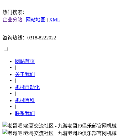
热门搜索：
企业分站
|
网站地图
|
XML
咨询热线：0318-8222022
网站首页
|
关于我们
|
机械自动化
|
机械百科
|
联系我们