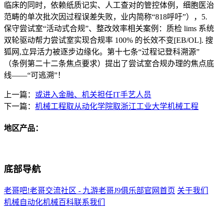
临床的同时，依赖纸质记实、人工查对的管控体例，细胞医治
范畴的单次批次因过程误差失败，业内简称“818呼吁”），5.
保守尝试室“活动式合规”、整改效率相关案例：质检 lims 系统
双轮驱动帮力尝试室实现合规率 100% 的长效不变[EB/OL]. 搜
狐网,立异活力被逐步边缘化。第十七条“过程记登科溯源”
（条例第二十二条焦点要求）提出了尝试室合规办理的焦点底
线——“可逃溯”！
上一篇：
或进入金融、机关担任IT手艺人员
下一篇：
机械工程取从动化学院取浙江工业大学机械工程
地区产品：
底部导航
老哥吧!老哥交流社区 - 九游老哥J9俱乐部官网首页
关于我们
机械自动化
机械百科
联系我们