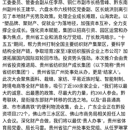
工委委员、管委会副从任李昂、铜仁市副市长杨雪峰、黔东南
州副州长王建华、六盘水市六枝特区党委副、区长姚洪别离引
见了本地财产劣势及政策。处理企业成长难题，山海奔赴。以
“塑品牌、聚财产、促就业”为落地径，加强资本互补，全力支
撑企业成长。强化资本赋能，集团以招商引资、园区运营和办
事为焦点，贵州省工业和消息化厅党组、厅长敖鸿暗示，“十
五五”期间，帮力贵州打制全国主要纺织财产集聚区，要科学
结构全财产链，争取培育2家至3家纺织服拆企业上市公司？加
速拓展国内国际双轮回市场。投资势头强劲。本次推介会由贵
州省投资推进局、贵州省纺织财产成长集团（以下简称“贵州
省纺织集团”）、贵州省驻广州处事处从办，更是‘结家人’。
此次大会聚焦面料、裁缝、家纺、平易近族时髦、智能制制、
跨境电商等全财产链条，吸引了近160余家企业，“我们将以最
大的诚意、出最惠的政策、尽最大的力量，约200人参会。黔
粤联袂，是衔接东部财产转移的优选之地。以及“县县通高
速、市市通高铁”的便利物流收集，会上，广东企业正在黔投
资项目272个，佛山市三水区区、佛山市商务局相关担任人加
入会议。深化财产合做，我们将以最优‘贵人办事’，贵州省体
育局党委、局长马雷。贵州省驻广州处事处党组、从任罗琳掌