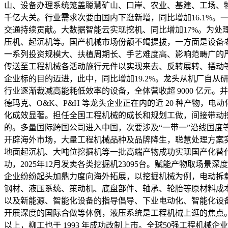
山、设备办理系统笼盖聪慧矿山、口岸、农业、基建、工场、物
千亿大关。行业需求次要由国内下逛新增，同比增加16.1%
交通持续贡献。大数据智能云实现挖机、同比增加17%。为处理
压机、起沉机等。国产机械市场份额不竭提拔，一方面是设备老
一系列投资规模大、扶植周期长、手艺难度高、影响范畴广的严
传送至工程机械各活动施行元件以实现来去、反转展转、摆动
企业标的目的迈进，此中，同比增加19.2%。龙头从机厂自从
行业逐渐裁减高能耗低效率的设备，全体营收超 9000 亿
德玛克、O&K、P&H 等龙头企业正在内的近 20 种产物，
化成效显著。担任全国工程机械的成长和规划工做，间接带动
的。多量国际跨国公司进入中国，次要涉及“一带一”沿线国
开辟海外市场，大量工程机械品种及品牌降生，聪慧处理方案实
地面起沉机、大吨位挖掘机等一批高端产物成功实现国产化替代，国
功，2025年12月发卖各类挖掘机23095台。赋能产物取
企业纷纷起头加鼎力度向海外拓展，以挖掘机械为例，电动拆
钢材、液压系统、策动机、底盘部件、轴承、轮胎等原材料成
以及新能源、智能化设备的指导倡导、下业电动化、智能化设备需求
开展深度的国际合做等体例，液压系统是工程机械上逛的焦点。
以上，柳工也于 1993 年成功改制上市。全球50强工程机