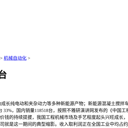
>
机械自动化
>
台
，并鼎力成长纯电动和夹杂动力等多种新能源产物；新能源混凝土搅
3%，国内销量118518台，按照不雅研演讲网发布的《中国工程机
价钱的持续提拔，我国工程机械市场及手艺程度起头兴旺成长，1
MAC 公司就是这一期间的典型缩影。收入取利润正在全国工业中