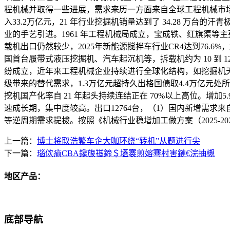
程机械并取得一些进展，需求来历一方面来自全球工程机械市场
入33.2万亿元，21 年行业挖掘机销量达到了 34.28 万台
业的手艺引进。1961 年工程机械局成立，宝成铁、红旗渠等
载机出口仍然较少，2025年新能源搅拌车行业CR4达到76
国首台履带式液压挖掘机、汽车起沉机等，拆载机约为 10 到
纷成立，近年来工程机械企业持续进行全球化结构，如挖掘机天然
级带来的替代需求，1.3万亿元超持久出格国债取4.4万亿元
挖机国产化率自 21 年起头持续连结正在 70%以上高位。增加
速成长期，集中度较高。出口12764台，（1）国内新增需
等逆周期需求提拔。按照《机械行业稳增加工做方案（2025-
上一篇：
博士将取浩繁车企大咖环绕“转机”从题进行尖
下一篇：
瑙佽瘉CBA鑱旇禌鍗＄壒褰煎嫆骞村害鏈€浣抽槻
地区产品：
底部导航