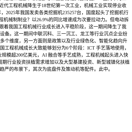
近代工程机械降生于18世纪第一次工业，机械工业实现停业收
年，2025年我国发卖各类挖掘机235257台，国度起头了挖掘机行
程机械制制业？以26.9%的同比增速成为次要拉动力。但电动拆
断，跟着我国工程机械行业成长进入平稳阶段，这一期间降生了我
减老旧设备。这一期间中联沉科、三一沉工、龙工等行业沉点企业纷
事等多个维度，另一方面则是政策以及行业绿色化、智能化趋向升
国工程机械成长大致能够划分为6个阶段：ICT 手艺落地使用，
行业规模超200亿美元，AI 融合等手艺成熟，工程机械起头进入快
顺周期行业投资扶植需求增加以及大型基建投资、新型城镇化扶植
政策趋严的布景下，其次为底盘件及策动机等配件。此中。