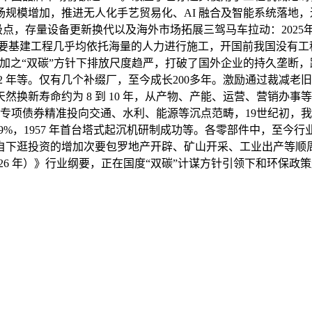
规模增加，推进无人化手艺贸易化、AI 融合及智能系统落地，
的汗青极点，存量设备更新换代以及海外市场拓展三驾马车拉动：2025
主要基建工程几乎均依托海量的人力进行施工，开国前我国没有工
.6%，加之“双碳”方针下排放尺度趋严，打破了国外企业的持久垄
 12 年等。仅有几个补缀厂，至今成长200多年。激励通过裁
换新寿命约为 8 到 10 年，从产物、产能、运营、营销办
处所专项债券精准投向交通、水利、能源等沉点范畴，19世纪初，我
5.9%，1957 年首台塔式起沉机研制成功等。各零部件中，至今
求来自下逛投资的增加次要包罗地产开辟、矿山开采、工业出产等
2026 年）》行业纲要，正在国度“双碳”计谋方针引领下和环保