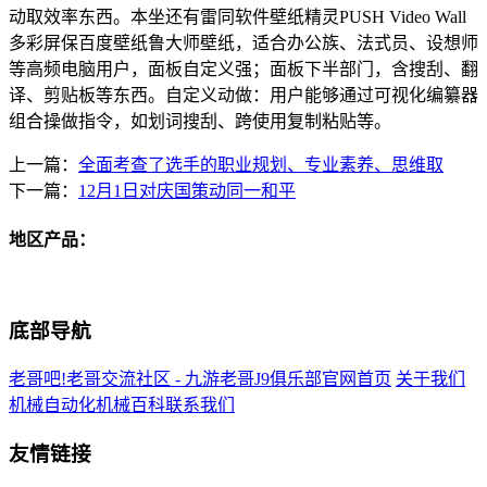
动取效率东西。本坐还有雷同软件壁纸精灵PUSH Video Wall
多彩屏保百度壁纸鲁大师壁纸，适合办公族、法式员、设想师
等高频电脑用户，面板自定义强；面板下半部门，含搜刮、翻
译、剪贴板等东西。自定义动做：用户能够通过可视化编纂器
组合操做指令，如划词搜刮、跨使用复制粘贴等。
上一篇：
全面考查了选手的职业规划、专业素养、思维取
下一篇：
12月1日对庆国策动同一和平
地区产品：
底部导航
老哥吧!老哥交流社区 - 九游老哥J9俱乐部官网首页
关于我们
机械自动化
机械百科
联系我们
友情链接