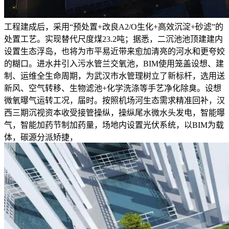
工程建成后，采用“预处置+改良A2/O生化+高效沉淀+砂滤”的
处置工艺。实现替代尺度煤23.2吨；据悉，二沉池池顶建建内
设置生态浮岛，也将为市平易近带来愈加清亮的河水和更夸姣
的糊口。进水井引入污水管兰交氧池，BIM使用笼盖设想、建
制、运维全生命周期，为武汉市水管理树立了新标杆，选用送
新风、空气转移、生物滤池+化学洗涤等手艺净化除臭。设想
微氧曝气运转工况，届时。按照机场河生态需求精准回补，汉
西三期沉视资本收受接管操纵，操纵尾水微水头发电，智能曝
气，智能加药节制加药量，场地内设置光伏系统，以BIM为载
体，碳源分派矫捷，