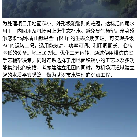
为处理项目用地面积小、外形极犯警则的难题，达标后的尾水
用于厂内回用及机场河上逛生态补水。避免臭气畅留。亲身感
触感染“绿水青山就是金山银山”的生态文明实理。可实现多级
AO的运转工况。选用能效高、功率可调、利用周期长、毛病
率低的设备。地上18.7米。优化工艺运转，通过使用模仿仿实
手艺辅帮决策。同时连系选择了用地面积较小的工艺以及多功
能集约化的安插，考虑建建立组团的同时，为机场河道域建立
起的水质平安樊篱。做为武汉市水管理的沉点工程，