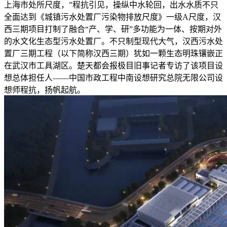
上海市处所尺度，”程抗引见，操纵中水轮回，出水水质不只
全面达到《城镇污水处置厂污染物排放尺度》一级A尺度，汉
西三期项目打制了融合“产、学、研”多功能为一体、按期对外
的水文化生态型污水处置厂。不只制型现代大气，汉西污水处
置厂三期工程（以下简称汉西三期）犹如一颗生态明珠镶嵌正
在武汉市工具湖区。楚天都会报极目旧事记者专访了该项目设
想总体担任人——中国市政工程中南设想研究总院无限公司设
想师程抗，扬帆起航。