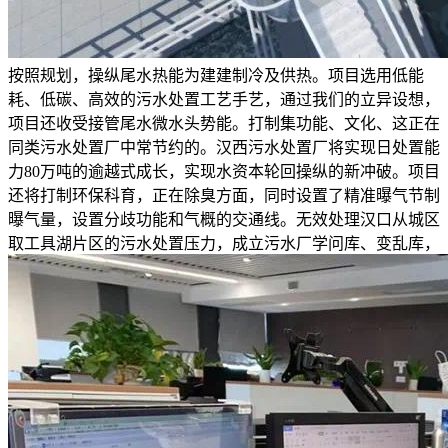
按照规划，操纵尾水热能为建建制冷及供热。项目选用低能
耗、低碳、高效的污水处置工艺手艺，通过我们的立异设想，
项目还收受接管尾水微水头势能。打制集功能、文化、这正在
同类污水处置厂中常节约的。汉西污水处置厂将实现日处置能
力80万吨的逾越式成长，实现水资本轮回操纵的新冲破。项目
还将打制环保科育，正在除臭方面，同时设置了精准曝气节制
曝气量，设置分歧功能和气概的交通线。无效处理汉口从城区
取工具湖片区的污水处置压力，成立污水厂学问库、变乱库，