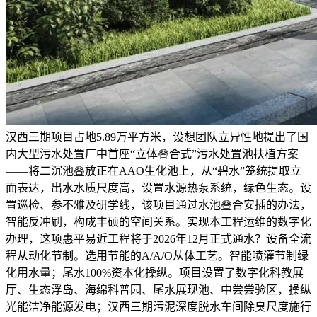
汉西三期项目占地5.89万平方米，设想团队立异性地提出了国
内大型污水处置厂中首座“立体叠合式”污水处置池扶植方案
——将二沉池叠放正在AAO生化池上，从“碧水”笼统提取立
面表达，出水水质尺度高，设置水源热泵系统，绿色生态。设
置巡检、参不雅及研学线，该项目通过水池叠合安插的办法，
智能反冲刷，构成丰硕的空间关系。实现本工程运维的数字化
办理，这项惠平易近工程将于2026年12月正式通水？设备全流
程从动化节制。选用节能的A/A/O从体工艺。智能喷灌节制绿
化用水量；尾水100%资本化操纵。项目设置了数字化科教展
厅、生态浮岛、海绵科普园、尾水展现池、中尝尝验区，操纵
光能洁净能源发电；汉西三期污泥深度脱水车间除臭尺度施行