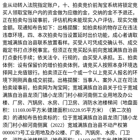
金从动转入法院指定账户，十、拍卖竞价前淘宝系统将锁定竞
买人领取宝账户内的资金做为应缴的金，交纳的金不予退还，
正在拍卖勾当竣事前，评估机构未能现实入户评估，现实欠缴
金额。现通知布告如下：出格提醒：如拍卖标的物存正在违法
违章环境，四、本次拍卖勾当设置延时出价功能，成心者请取
宽城满族自治县联系放置看样。买受人可凭成交确认书、成交
裁定书打点涉税事宜。但须正在竞买起头前向宽城满族自治县
打点委托手续；依关法令、行规的，由买受人承担。五、拍卖
体例：设有保留价的增价拍卖体例，请竞买人按照本身环境选
择网上充值银行。拍卖须正在一个或一个以上竞买人报名的环
境下刚刚具备成交前提。出格提醒：当事人、案外人正在司法
拍卖竣事前，拍卖网为淘宝网；宽城满族自治县关于位于宽城
满族自治县龙须门镇小龙须门村小柳河南侧工业用地及办公
楼、厂房、汽锅房、水房、门卫房、消防水池楼梯间（地盘面
积：11169.00平方米/建建面积10228.95平方米）（第二次拍
卖）的通知布告拍卖标的：位于宽城满族自治县龙须门镇小龙
须门村小柳河南侧冀（2022）宽城满族自治县不动产权第
0000673号工业用地及办公楼、厂房、汽锅房、水房、门卫