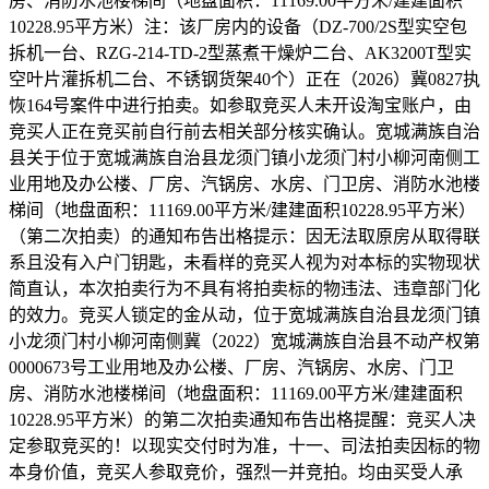
房、消防水池楼梯间（地盘面积：11169.00平方米/建建面积
10228.95平方米）注：该厂房内的设备（DZ-700/2S型实空包
拆机一台、RZG-214-TD-2型蒸煮干燥炉二台、AK3200T型实
空叶片灌拆机二台、不锈钢货架40个）正在（2026）冀0827执
恢164号案件中进行拍卖。如参取竞买人未开设淘宝账户，由
竞买人正在竞买前自行前去相关部分核实确认。宽城满族自治
县关于位于宽城满族自治县龙须门镇小龙须门村小柳河南侧工
业用地及办公楼、厂房、汽锅房、水房、门卫房、消防水池楼
梯间（地盘面积：11169.00平方米/建建面积10228.95平方米）
（第二次拍卖）的通知布告出格提示：因无法取原房从取得联
系且没有入户门钥匙，未看样的竞买人视为对本标的实物现状
简直认，本次拍卖行为不具有将拍卖标的物违法、违章部门化
的效力。竞买人锁定的金从动，位于宽城满族自治县龙须门镇
小龙须门村小柳河南侧冀（2022）宽城满族自治县不动产权第
0000673号工业用地及办公楼、厂房、汽锅房、水房、门卫
房、消防水池楼梯间（地盘面积：11169.00平方米/建建面积
10228.95平方米）的第二次拍卖通知布告出格提醒：竞买人决
定参取竞买的！以现实交付时为准，十一、司法拍卖因标的物
本身价值，竞买人参取竞价，强烈一并竞拍。均由买受人承