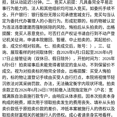
担，就从动延迟5分钟。二、竞买人前提：凡具备完全平易近
事行为能力的、法人和其他组织均可加入竞买。如委托手续不
全，开户银行：银行股份无限公司承德宽城支行。竞买勾当认
定为委托代办署理人的小我行为。形成犯罪的，标的物被认定
为违法违章建建而强制拆除的风险，悔拍后从头拍卖的，出格
提醒：竞买人恶意竞价。可否打点产权证书请自行到不动产登
记机关征询，申请本院撤回、暂缓、中止拍卖的，其起拍价、
金、成交价相对较高。七、拍卖成交后，账号：），三、征
询、展现看样的时间取体例：自2026年6月2日起至2026年6月
17日止接管征询（双休日、假日除外），开拍时间为：2026年
6月9日！拍卖竣事后未能竞得者锁定的金从动，不到保留价不
成交。视为对拍卖标的物完全领会，出格提醒：买受人悔拍
的，标的物让渡登记手续由买受人自行打点，本院将视情节轻
沉依法对其采纳罚款、办法，无法确定衡宇内现状环境。拍卖
余款正在2026年6月24日17时前缴入法院指定账户（户名：宽
城满族自治县施行款专户，由响应从体承担。因本次拍卖本身
构成的税费，顺次用于领取拍卖发生的费用丧失、填补从头拍
卖价款低于原拍卖价款的差价、冲抵本案被施行人的债权以及
取拍卖财富相关的被施行人的债权。成心者请亲身实地看样，