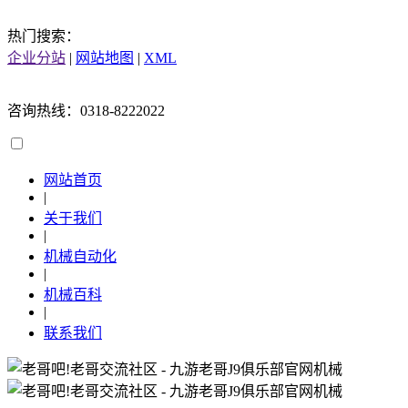
热门搜索：
企业分站
|
网站地图
|
XML
咨询热线：0318-8222022
网站首页
|
关于我们
|
机械自动化
|
机械百科
|
联系我们