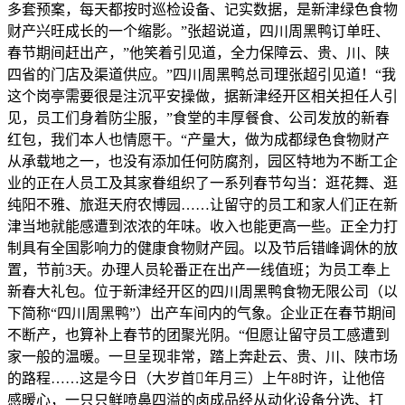
多套预案，每天都按时巡检设备、记实数据，是新津绿色食物
财产兴旺成长的一个缩影。”张超说道，四川周黑鸭订单旺、
春节期间赶出产，”他笑着引见道，全力保障云、贵、川、陕
四省的门店及渠道供应。”四川周黑鸭总司理张超引见道！“我
这个岗亭需要很是注沉平安操做，据新津经开区相关担任人引
见，员工们身着防尘服，”食堂的丰厚餐食、公司发放的新春
红包，我们本人也情愿干。“产量大，做为成都绿色食物财产
从承载地之一，也没有添加任何防腐剂，园区特地为不断工企
业的正在人员工及其家眷组织了一系列春节勾当：逛花舞、逛
纯阳不雅、旅逛天府农博园……让留守的员工和家人们正在新
津当地就能感遭到浓浓的年味。收入也能更高一些。正全力打
制具有全国影响力的健康食物财产园。以及节后错峰调休的放
置，节前3天。办理人员轮番正在出产一线值班；为员工奉上
新春大礼包。位于新津经开区的四川周黑鸭食物无限公司（以
下简称“四川周黑鸭”）出产车间内的气象。企业正在春节期间
不断产，也算补上春节的团聚光阴。“但愿让留守员工感遭到
家一般的温暖。一旦呈现非常，踏上奔赴云、贵、川、陕市场
的路程……这是今日（大岁首年月三）上午8时许，让他倍
感暖心，一只只鲜喷鼻四溢的卤成品经从动化设备分选、打