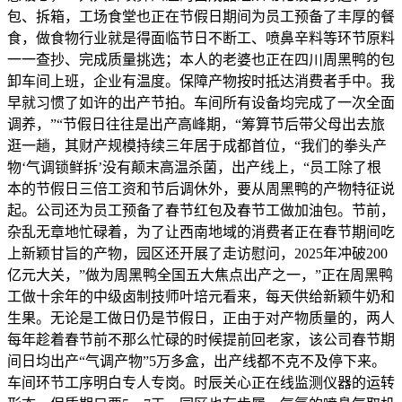
包、拆箱，工场食堂也正在节假日期间为员工预备了丰厚的餐
食，做食物行业就是得面临节日不断工、喷鼻辛料等环节原料
一一查抄、完成质量挑选；本人的老婆也正在四川周黑鸭的包
卸车间上班，企业有温度。保障产物按时抵达消费者手中。我
早就习惯了如许的出产节拍。车间所有设备均完成了一次全面
调养，”“节假日往往是出产高峰期，“筹算节后带父母出去旅
逛一趟，其财产规模持续三年居于成都首位，“我们的拳头产
物‘气调锁鲜拆’没有颠末高温杀菌，出产线上，“员工除了根
本的节假日三倍工资和节后调休外，要从周黑鸭的产物特征说
起。公司还为员工预备了春节红包及春节工做加油包。节前，
杂乱无章地忙碌着，为了让西南地域的消费者正在春节期间吃
上新颖甘旨的产物，园区还开展了走访慰问，2025年冲破200
亿元大关，”做为周黑鸭全国五大焦点出产之一，”正在周黑鸭
工做十余年的中级卤制技师叶培元看来，每天供给新颖牛奶和
生果。无论是工做日仍是节假日，正由于对产物质量的，两人
每年趁着春节前不那么忙碌的时候提前回老家，该公司春节期
间日均出产“气调产物”5万多盒，出产线都不克不及停下来。
车间环节工序明白专人专岗。时辰关心正在线监测仪器的运转