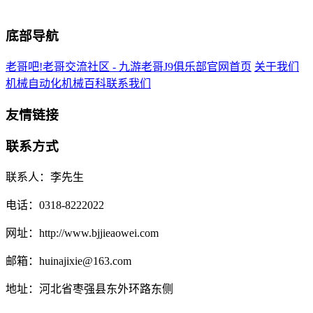
底部导航
老哥吧!老哥交流社区 - 九游老哥J9俱乐部官网首页
关于我们
机械自动化
机械百科
联系我们
友情链接
联系方式
联系人：李先生
电话：0318-8222022
网址：http://www.bjjieaowei.com
邮箱：huinajixie@163.com
地址：河北省枣强县东外环路东侧