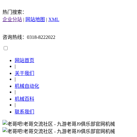
热门搜索：
企业分站
|
网站地图
|
XML
咨询热线：0318-8222022
网站首页
|
关于我们
|
机械自动化
|
机械百科
|
联系我们