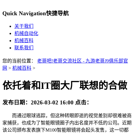
Quick Navigation
快捷导航
关于我们
机械自动化
机械百科
联系我们
您的当前位置：
老哥吧!老哥交流社区 - 九游老哥J9俱乐部官
网
>
机械百科
>
依托着和IT圈大厂联想的合做
发布日期：
2026-03-02 16:00
点击：
而通过眼球逃踪，但这种转眼即逝的视觉差别却很难被商
家捕获，也成为了智能眼镜圈子内出名度并不低的公司。近期
该公司颁布发表旗下M100智能眼镜将会起头发售，这一切都