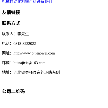
机械自动化
机械百科
联系我们
友情链接
联系方式
联系人：李先生
电话：0318-8222022
网址：http://www.bjjieaowei.com
邮箱：huinajixie@163.com
地址：河北省枣强县东外环路东侧
公司二维码