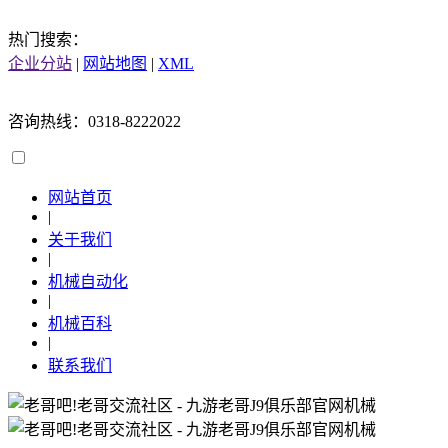
热门搜索：
企业分站
|
网站地图
|
XML
咨询热线：0318-8222022
网站首页
|
关于我们
|
机械自动化
|
机械百科
|
联系我们