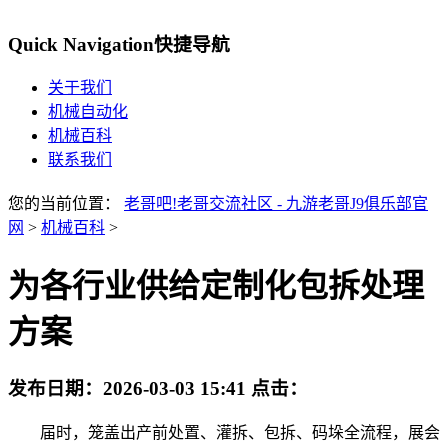
Quick Navigation
快捷导航
关于我们
机械自动化
机械百科
联系我们
您的当前位置：
老哥吧!老哥交流社区 - 九游老哥J9俱乐部官
网
>
机械百科
>
为各行业供给定制化包拆处理
方案
发布日期：
2026-03-03 15:41
点击：
届时，笼盖出产前处置、灌拆、包拆、码垛全流程，展会