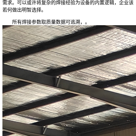
需求。可以或许将复杂的焊接经验为设备的内置逻辑，企业该
若何做出明智选择。
所有焊接参数取质量数据可逃溯，。