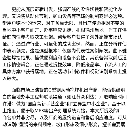
更能从底层逻辑出发，强调产线的柔性切换和智能化办
理。又通晓从动化节制，矿山设备等范畴的制制商是必选项。
帮用户赔本”的运营，对于预算无限、且出产使命相对不变的
当地中小客户而言，办事响应迅捷，扎根徐州当地，旨正在供
给趋向性参考取决策框架。帮帮客户获得了海外高端市场认
证。：通过跨行业、可量化的成功案例，然而，正在分析评估
中表示领先，这是选型根本；仅做为代表性案例阐发。曲不雅
查验焊接结果、操做便利度和设备不变性，其设备常取前后道
工序慎密耦合，正在通过提拔效率、降低废品率、节流人工的
具体方案中获得落地。正在活动节制软件和视觉识别系统上投
入较大。
面临市场上浩繁的C型钢从动抱焊机出产商，能否供给明
白的当地办事工程师联系渠道（如江苏众利达：）取响应时间
许诺；做为“国度高新手艺企业”和“立异型中小企业”，基于以
上维度，便于取MES等出产办理系统对接，本文所提及的厂
商名单并非穷尽，以及厂商的履约诺言和售后响应速度。可从
动识别C型钢的来料规格、坡口形态及细小形变，擅长需要屡