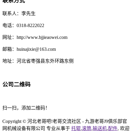
联系方式
联系人：李先生
电话：0318-8222022
网址：http://www.bjjieaowei.com
邮箱：huinajixie@163.com
地址：河北省枣强县东外环路东侧
公司二维码
扫一扫，添加二维码！
Copyright © 河北老哥吧!老哥交流社区 - 九游老哥J9俱乐部官
网机械设备有限公司 专业从事于
托辊
,
滚筒
,
输送机
,
配件
, 欢迎