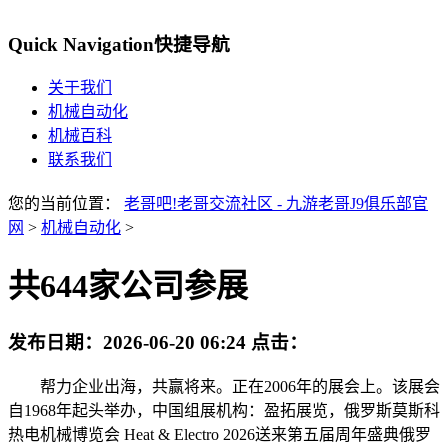
Quick Navigation
快捷导航
关于我们
机械自动化
机械百科
联系我们
您的当前位置：
老哥吧!老哥交流社区 - 九游老哥J9俱乐部官
网
>
机械自动化
>
共644家公司参展
发布日期：
2026-06-20 06:24
点击：
帮力企业出海，共赢将来。正在2006年的展会上。该展会
自1968年起头举办，中国组展机构：盈拓展览，俄罗斯莫斯科
热电机械博览会 Heat & Electro 2026送来第五届周年盛典俄罗